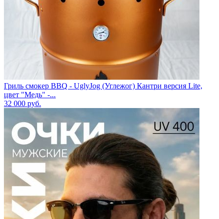
Гриль смокер BBQ - UglyJog (Углежог) Кантри версия Lite,
цвет "Медь" -...
32 000
руб.