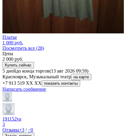
Платье
1 000
руб.
Посмотреть все (28)
Цена
2 000
руб.
Купить сейчас
5 дней
до конца торгов
(13 авг 2026 09:59)
Красноярск, Музыкальный театр
на карте
+7 913 519 XX XX
показать контакты
Написать сообщение
191152va
3
Отзывы
+3
/
−0
Задать вопрос