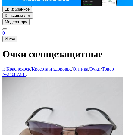
1
В избранное
Классный лот
Модератору
0
Инфо
Очки солнцезащитные
г. Красноярск
/
Красота и здоровье
/
Оптика
/
Очки
/
Товар
№24687281
/