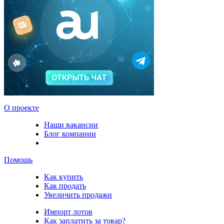
О проекте
Наши вакансии
Блог компании
Помощь
Как купить
Как продать
Увеличить продажи
Импорт лотов
Как заплатить за товар?