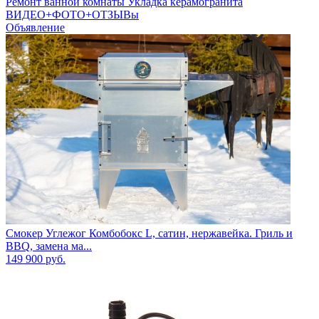
Ремонт ванной комнаты Укладка керамогранита
ВИДЕО+ФОТО+ОТЗЫВы
Объявление
Смокер Углежог Комбобокс L, сатин, нержавейка. Гриль и
BBQ, замена ма...
149 900
руб.