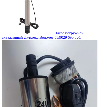
Насос погружной
скважинный Джилекс Водомет 55/90
29 690
руб.