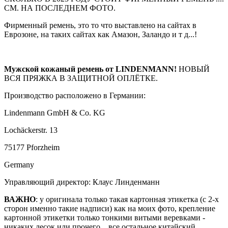
СМ. НА ПОСЛЕДНЕМ ФОТО.
Фирменный ремень, это то что выставлено на сайтах в
Еврозоне, на таких сайтах как Амазон, Заландо и т д...!
Мужской кожаный ремень от LINDENMANN!
НОВЫЙ
ВСЯ ПРЯЖКА В ЗАЩИТНОЙ ОПЛЁТКЕ.
Производство расположено в Германии:
Lindenmann GmbH & Co. KG
Lochäckerstr. 13
75177 Pforzheim
Germany
Управляющий директор: Клаус Линденманн
ВАЖНО
: у оригинала только такая картонная этикетка (с 2-х
сторон именно такие надписи) как на моих фото, крепление
картонной этикетки только тонкими витыми веревками -
никаких лесок или прочего... все остальное китайский