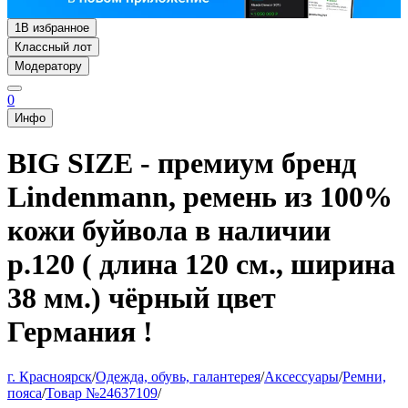
1
В избранное
Классный лот
Модератору
0
Инфо
BIG SIZE - премиум бренд
Lindenmann, ремень из 100%
кожи буйвола в наличии
р.120 ( длина 120 см., ширина
38 мм.) чёрный цвет
Германия !
г. Красноярск
/
Одежда, обувь, галантерея
/
Аксессуары
/
Ремни,
пояса
/
Товар №24637109
/