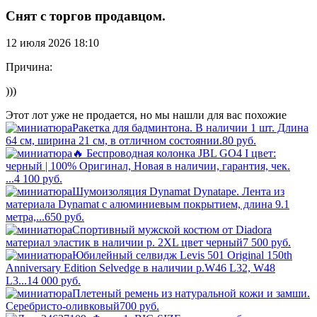
Снят с торгов продавцом.
12 июля 2026 18:10
Причина:
)))
Этот лот уже не продается, но мы нашли для вас похожие
Ракетка для бадминтона. В наличии 1 шт. Длина
64 см, ширина 21 см, в отличном состоянии.
80
руб.
🔥 Беспроводная колонка JBL GO4 I цвет:
черный | 100% Оригинал, Новая в наличии, гарантия, чек.
...
4 100
руб.
Шумоизоляция Dynamat Dynatape. Лента из
материала Dynamat с алюминиевым покрытием, длина 9.1
метра,...
650
руб.
Спортивный мужской костюм от Diadora
материал эластик в наличии р. 2XL цвет черный
7 500
руб.
Юбилейный селвидж Levis 501 Original 150th
Anniversary Edition Selvedge в наличии р.W46 L32, W48
L3...
14 000
руб.
Плетеный ремень из натуральной кожи и замши.
Серебристо-оливковый
700
руб.