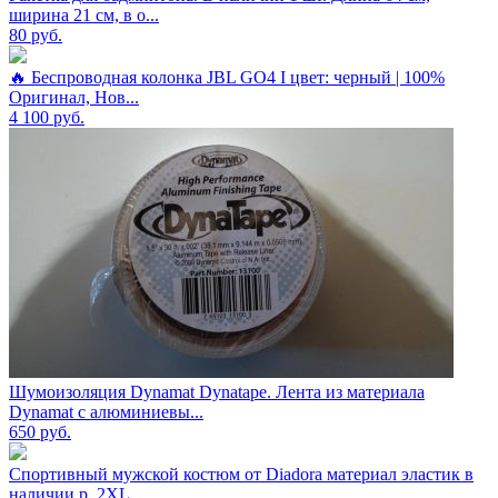
ширина 21 см, в о...
80
руб.
🔥 Беспроводная колонка JBL GO4 I цвет: черный | 100%
Оригинал, Нов...
4 100
руб.
Шумоизоляция Dynamat Dynatape. Лента из материала
Dynamat с алюминиевы...
650
руб.
Спортивный мужской костюм от Diadora материал эластик в
наличии р. 2XL...