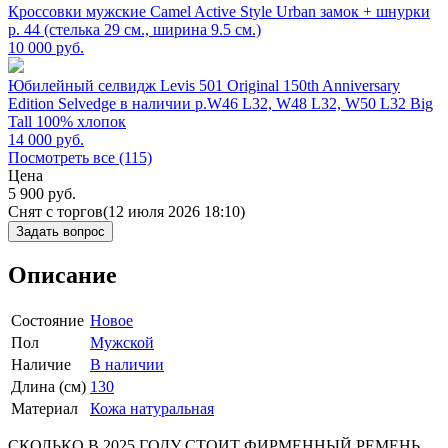
Кроссовки мужские Camel Active Style Urban замок + шнурки
р. 44 (стелька 29 см., ширина 9.5 см.)
10 000
руб.
Юбилейный селвидж Levis 501 Original 150th Anniversary
Edition Selvedge в наличии р.W46 L32, W48 L32, W50 L32 Big
Tall 100% хлопок
14 000
руб.
Посмотреть все (115)
Цена
5 900
руб.
Снят с торгов
(12 июля 2026 18:10)
Задать вопрос
Описание
Состояние
Новое
Пол
Мужской
Наличие
В наличии
Длина (см)
130
Материал
Кожа натуральная
СКОЛЬКО В 2025 ГОДУ СТОИТ ФИРМЕННЫЙ РЕМЕНЬ ....