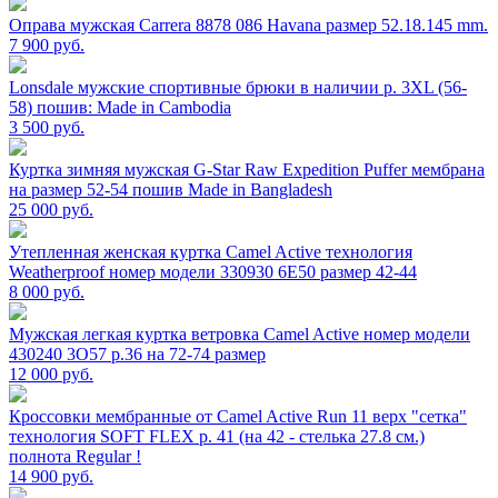
Оправа мужская Carrera 8878 086 Havana размер 52.18.145 mm.
7 900
руб.
Lonsdale мужские спортивные брюки в наличии р. 3XL (56-
58) пошив: Made in Cambodia
3 500
руб.
Куртка зимняя мужская G-Star Raw Expedition Puffer мембрана
на размер 52-54 пошив Made in Bangladesh
25 000
руб.
Утепленная женская куртка Camel Active технология
Weatherproof номер модели 330930 6E50 размер 42-44
8 000
руб.
Мужская легкая куртка ветровка Camel Active номер модели
430240 3O57 р.36 на 72-74 размер
12 000
руб.
Кроссовки мембранные от Camel Active Run 11 верх "сетка"
технология SOFT FLEX р. 41 (на 42 - стелька 27.8 см.)
полнота Regular !
14 900
руб.