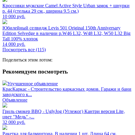
Кроссовки мужские Camel Active Style Urban замок + шнурки
р. 44 (стелька 29 см., ширина 9.5 см.)
10 000
руб.
Юбилейный селвидж Levis 501 Original 150th Anniversary
Edition Selvedge в наличии р.W46 L32, W48 L32, W50 L32 Big
Tall 100% хлопок
14 000
руб.
Посмотреть все (115)
Поделиться этим лотом:
Рекомендуем посмотреть
Улучшенное объявление
КрасКаркас - Строительство каркасных домов. Гаражи и бани
заводского к...
Объявление
Гриль смокер BBQ - UglyJog (Углежог) Кантри версия Lite,
цвет "Медь" -...
32 000
руб.
Ракетка для бадминтона. В наличии 1 шт. Длина 64 см,