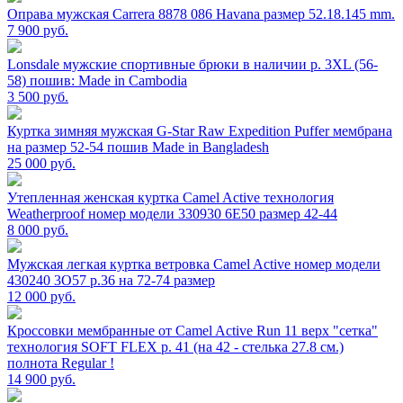
Оправа мужская Carrera 8878 086 Havana размер 52.18.145 mm.
7 900
руб.
Lonsdale мужские спортивные брюки в наличии р. 3XL (56-
58) пошив: Made in Cambodia
3 500
руб.
Куртка зимняя мужская G-Star Raw Expedition Puffer мембрана
на размер 52-54 пошив Made in Bangladesh
25 000
руб.
Утепленная женская куртка Camel Active технология
Weatherproof номер модели 330930 6E50 размер 42-44
8 000
руб.
Мужская легкая куртка ветровка Camel Active номер модели
430240 3O57 р.36 на 72-74 размер
12 000
руб.
Кроссовки мембранные от Camel Active Run 11 верх "сетка"
технология SOFT FLEX р. 41 (на 42 - стелька 27.8 см.)
полнота Regular !
14 900
руб.