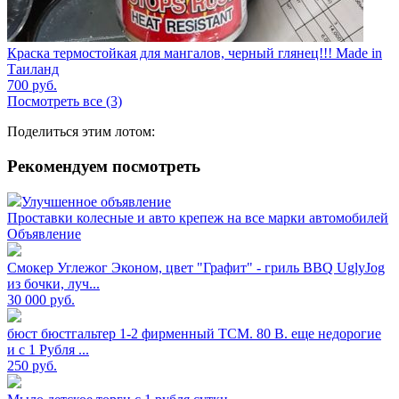
Краска термостойкая для мангалов, черный глянец!!! Made in
Таиланд
700
руб.
Посмотреть все (3)
Поделиться этим лотом:
Рекомендуем посмотреть
Улучшенное объявление
Проставки колесные и авто крепеж на все марки автомобилей
Объявление
Смокер Углежог Эконом, цвет "Графит" - гриль BBQ UglyJog
из бочки, луч...
30 000
руб.
бюст бюстгальтер 1-2 фирменный TCM. 80 В. еще недорогие
и с 1 Рубля ...
250
руб.