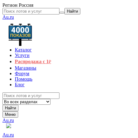
Регион
Россия
Найти
Au.ru
Каталог
Услуги
Распродажа с 1
₽
Магазины
Форум
Помощь
Блог
Найти
Меню
Au.ru
Au.ru