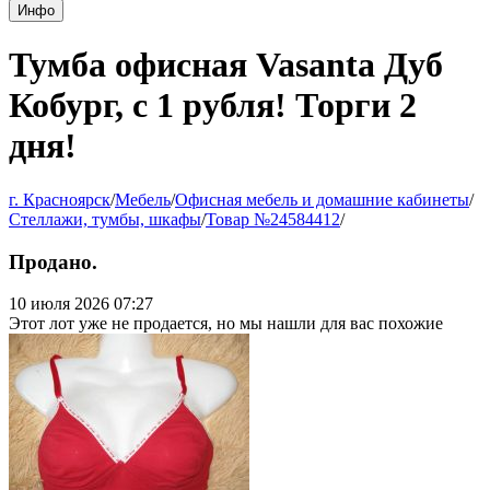
Инфо
Тумба офисная Vasanta Дуб
Кобург, с 1 рубля! Торги 2
дня!
г. Красноярск
/
Мебель
/
Офисная мебель и домашние кабинеты
/
Стеллажи, тумбы, шкафы
/
Товар №24584412
/
Продано.
10 июля 2026 07:27
Этот лот уже не продается, но мы нашли для вас похожие