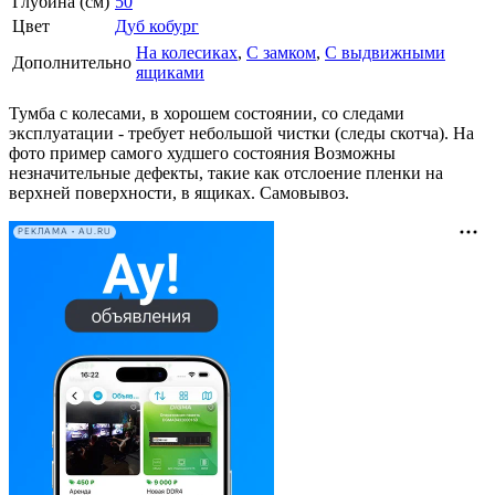
Глубина (см)
50
Цвет
Дуб кобург
На колесиках
,
С замком
,
С выдвижными
Дополнительно
ящиками
Тумба с колесами, в хорошем состоянии, со следами
эксплуатации - требует небольшой чистки (следы скотча). На
фото пример самого худшего состояния Возможны
незначительные дефекты, такие как отслоение пленки на
верхней поверхности, в ящиках. Самовывоз.
РЕКЛАМА • AU.RU