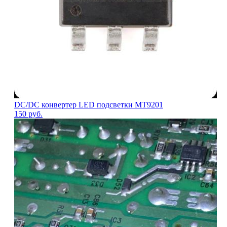
DC/DC конвертер LED подсветки MT9201
150
руб.