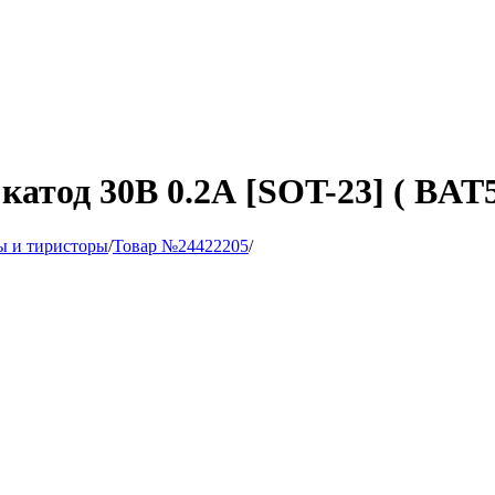
атод 30В 0.2А [SOT-23] ( BAT5
ы и тиристоры
/
Товар №24422205
/