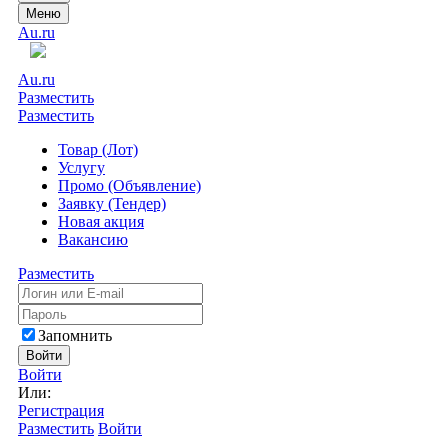
Меню
Au.ru
Au.ru
Разместить
Разместить
Товар (Лот)
Услугу
Промо (Объявление)
Заявку (Тендер)
Новая акция
Вакансию
Разместить
Запомнить
Войти
Войти
Или:
Регистрация
Разместить
Войти