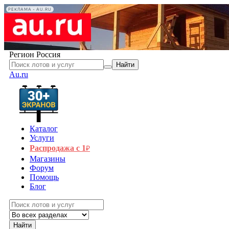
РЕКЛАМА • AU.RU
Регион
Россия
Найти
Au.ru
Каталог
Услуги
Распродажа с 1
₽
Магазины
Форум
Помощь
Блог
Найти