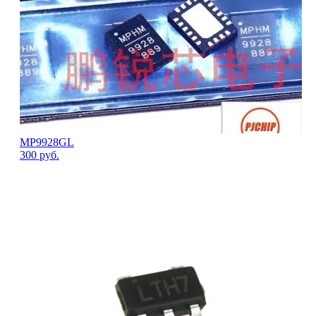
MP9928GL
300
руб.