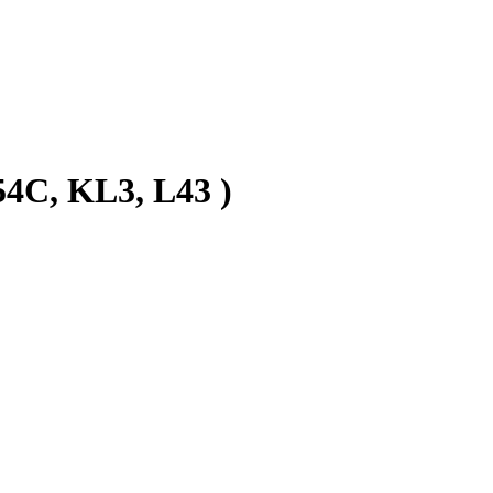
4C, KL3, L43 )