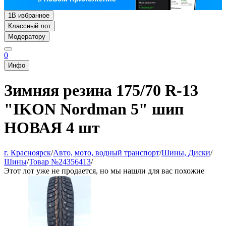
1
В избранное
Классный лот
Модератору
0
Инфо
Зимняя резина 175/70 R-13
"IKON Nordman 5" шип
НОВАЯ 4 шт
г. Красноярск
/
Авто, мото, водный транспорт
/
Шины, Диски
/
Шины
/
Товар №24356413
/
Этот лот уже не продается, но мы нашли для вас похожие