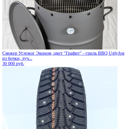
Смокер Углежог Эконом, цвет "Графит" - гриль BBQ UglyJog
из бочки, луч...
30 000
руб.