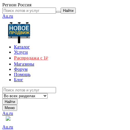
Регион
Россия
Найти
Au.ru
Каталог
Услуги
Распродажа с 1
₽
Магазины
Форум
Помощь
Блог
Найти
Меню
Au.ru
Au.ru