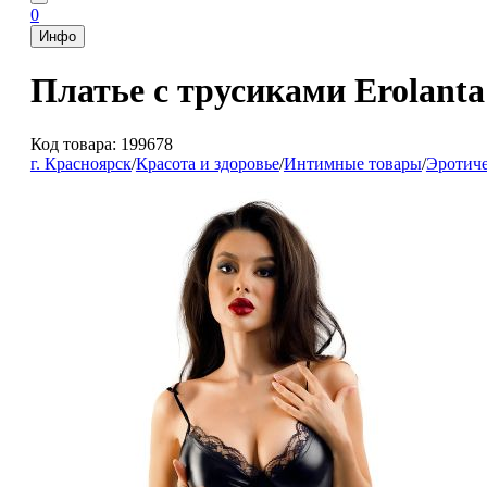
0
Инфо
Платье с трусиками Erolanta
Код товара: 199678
г. Красноярск
/
Красота и здоровье
/
Интимные товары
/
Эротиче