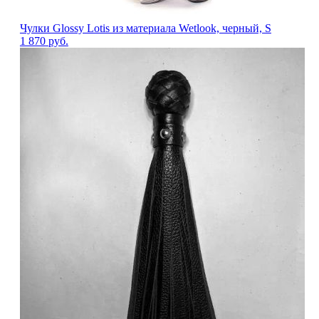
Чулки Glossy Lotis из материала Wetlook, черный, S
1 870
руб.