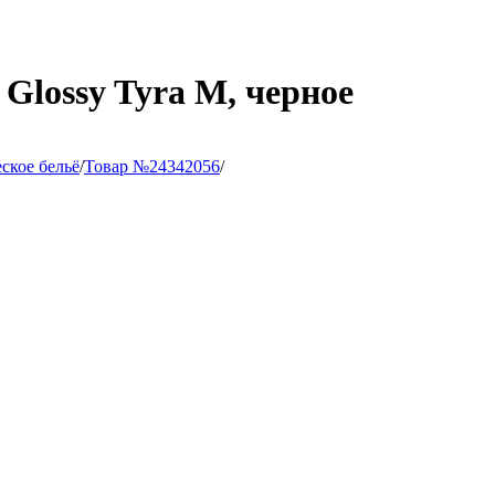
 Glossy Tyra M, черное
ское бельё
/
Товар №24342056
/