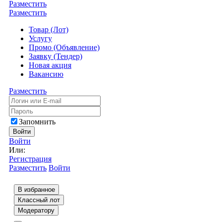
Разместить
Разместить
Товар (Лот)
Услугу
Промо (Объявление)
Заявку (Тендер)
Новая акция
Вакансию
Разместить
Запомнить
Войти
Войти
Или:
Регистрация
Разместить
Войти
В избранное
Классный лот
Модератору