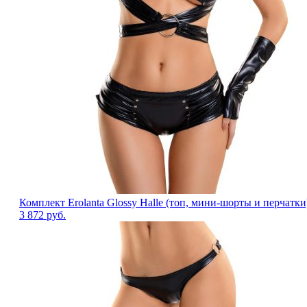
Комплект Erolanta Glossy Halle (топ, мини-шорты и перчатки
3 872
руб.