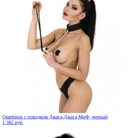
Ошейник с поводком Джага-Джага МиФ, черный
1 382
руб.