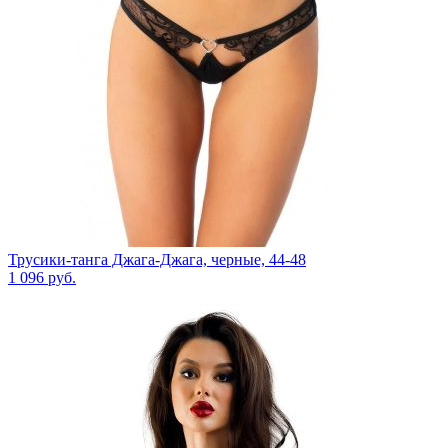
Трусики-танга Джага-Джага, черные, 44-48
1 096
руб.