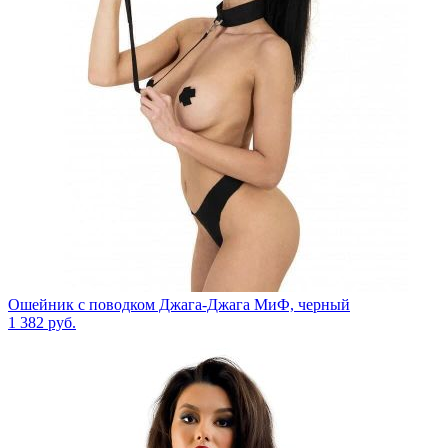
Ошейник с поводком Джага-Джага МиФ, черный
1 382
руб.