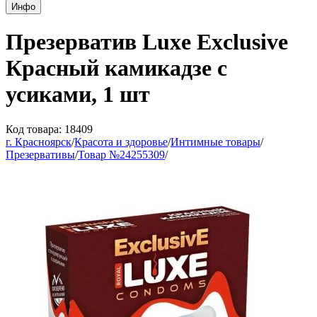
Инфо
Презерватив Luxe Exclusive
Красный камикадзе с
усиками, 1 шт
Код товара: 18409
г. Красноярск
/
Красота и здоровье
/
Интимные товары
/
Презервативы
/
Товар №24255309
/