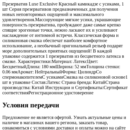
Презерватив Luxe Exclusive Красный камикадзе с усиками, 1
шт Серия презервативов предназначенных для получения
новых неповторимых ощущений и максимального
удовлетворения.Массирующие мягкие усики, украшающие
поверхность презерватива, пробуждают даже самые крепко
спящие эрогенные точки, нежно ласкают их и усиливают
наслаждение от интимной встречи. Классическая форма и
силиконовая смазка обеспечат наиболее комфортное
использование, а необычный оригинальный рельеф подарят
море дополнительных приятных ощущений! В каждой
упаковке содержится 1 презерватив из бесцветного латекса в
смазке. Характеристики:Материал: ЛатексЦвет:
БесцветныйДлина: 180 ммШирина: 52 ммТолщина стенки:
0.06 ммАромат: НейтральныйФорма: ЦилиндрСо
спермонакопителемС усикамиСмазка на силиконовой основе1
шт в упаковке Состав:Латекс Страна бренда: КитайСтрана
производства: Китай Инструкции и Сертификаты:Сертификат
соответствияРегистрационное удостоверение
Условия передачи
Предложение не является офертой. Узнать актуальные цены и
наличие в магазинах вашего региона, заказать товар,
ознакомиться с условиями доставки и оплаты можно на сайте