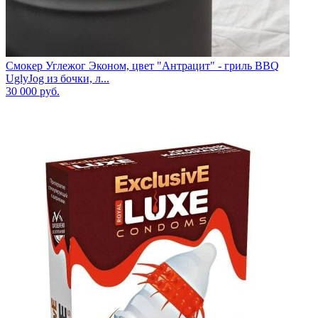
Смокер Углежог Эконом, цвет "Антрацит" - гриль BBQ
UglyJog из бочки, л...
30 000
руб.