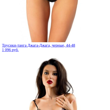
Трусики-танга Джага-Джага, черные, 44-48
1 096
руб.