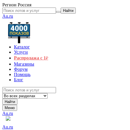
Регион
Россия
Найти
Au.ru
Каталог
Услуги
Распродажа с 1
₽
Магазины
Форум
Помощь
Блог
Найти
Меню
Au.ru
Au.ru