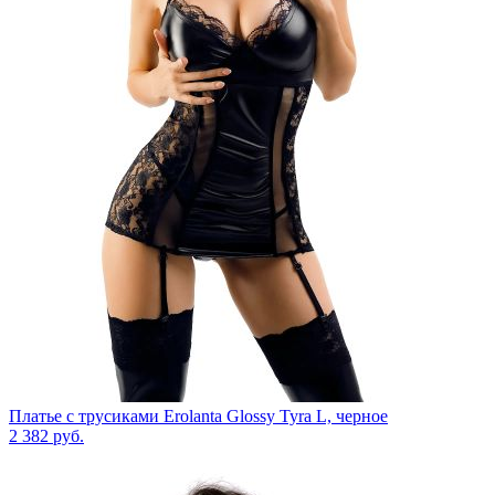
Платье с трусиками Erolanta Glossy Tyra L, черное
2 382
руб.