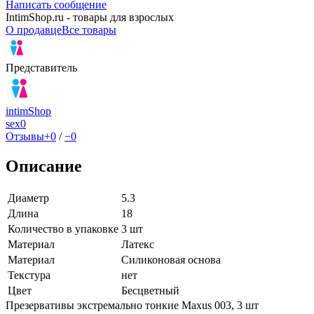
Написать сообщение
IntimShop.ru - товары для взрослых
О продавце
Все товары
Представитель
intimShop
sex
0
Отзывы
+0
/
−0
Описание
Диаметр
5.3
Длина
18
Количество в упаковке
3 шт
Материал
Латекс
Материал
Силиконовая основа
Текстура
нет
Цвет
Бесцветный
Презервативы экстремально тонкие Maxus 003, 3 шт