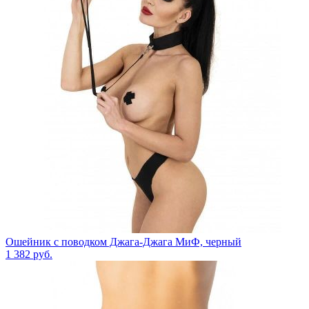
Ошейник с поводком Джага-Джага МиФ, черный
1 382
руб.