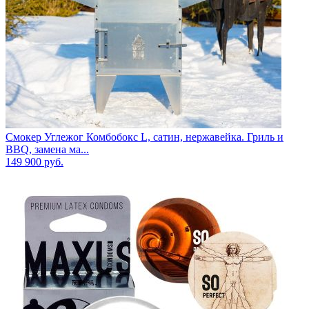
Смокер Углежог Комбобокс L, сатин, нержавейка. Гриль и
BBQ, замена ма...
149 900
руб.