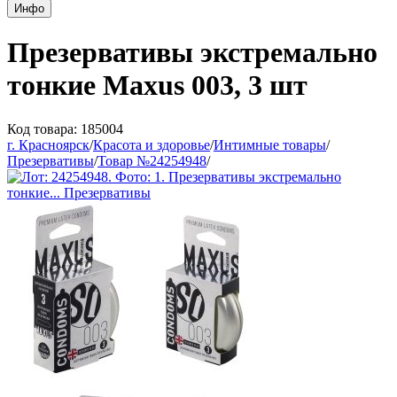
Инфо
Презервативы экстремально
тонкие Maxus 003, 3 шт
Код товара: 185004
г. Красноярск
/
Красота и здоровье
/
Интимные товары
/
Презервативы
/
Товар №24254948
/