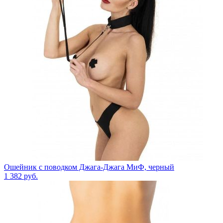
Ошейник с поводком Джага-Джага МиФ, черный
1 382
руб.