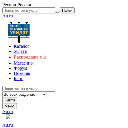
Регион
Россия
Найти
Au.ru
Каталог
Услуги
Распродажа с 1
₽
Магазины
Форум
Помощь
Блог
Найти
Меню
Au.ru
Au.ru