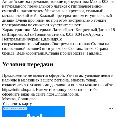
Английские экстремально тонкие презервативы Maxus 003, из
натурального премиального латекса с гиппоалергенной
смазкой и накопителем.Упакованы в круглый, стильный,
металлический кейс.Каждый презерватив имеет уникальный
дизайн.Очень прочные, но при этом экстремально тонкие
презервативы не снижают чувствительность.
Характеристики:Материал: ЛатексЦвет: БесцветныйДлина: 18
смШирина: 5.3 смТолщина стенки: 0.03-0.04 ммАромат:
НейтральныйФорма: ЦилиндрСо
спермонакопителемГладкиеЭкстремально тонкиеСмазка на
силиконовой основе3 шт в упаковке Состав:Латекс Страна
бренда: ВеликобританияСтрана производства: Таиланд
Условия передачи
Предложение не является офертой. Узнать актуальные цены и
наличие в магазинах вашего региона, заказать товар,
ознакомиться с условиями доставки и оплаты можно на сайте
https://intimshop.ru. Нажмите кнопку «Заказать» чтобы
оформить заказ на сайте https://intimshop.ru.
Москва, Солнцево
Увеличить карту
РЕКЛАМА • AU.RU