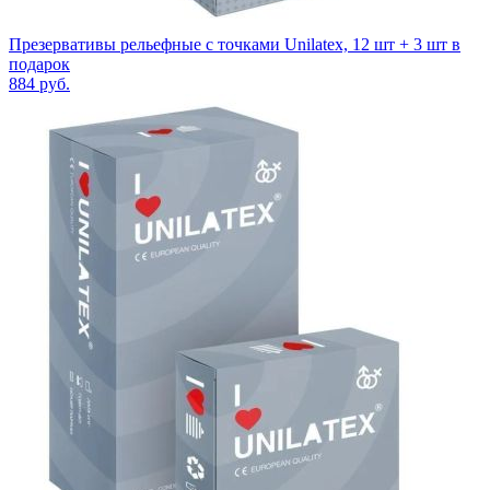
Презервативы рельефные с точками Unilatex, 12 шт + 3 шт в
подарок
884
руб.