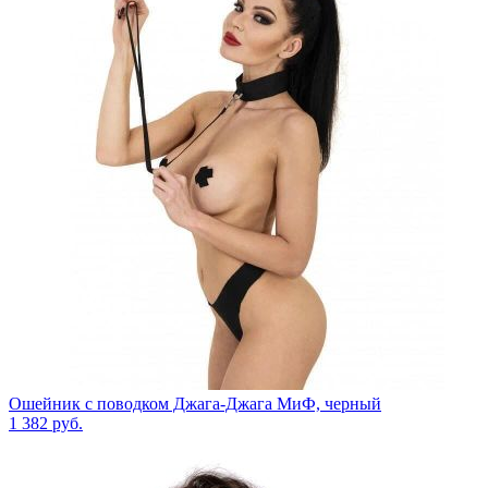
Ошейник с поводком Джага-Джага МиФ, черный
1 382
руб.