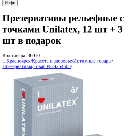
Инфо
Презервативы рельефные с
точками Unilatex, 12 шт + 3
шт в подарок
Код товара: 36010
г. Красноярск
/
Красота и здоровье
/
Интимные товары
/
Презервативы
/
Товар №24254565
/