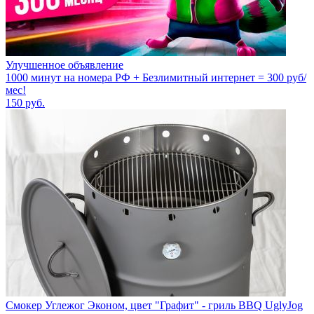
Улучшенное объявление
1000 минут на номера РФ + Безлимитный интернет = 300 руб/
мес!
150
руб.
Смокер Углежог Эконом, цвет "Графит" - гриль BBQ UglyJog