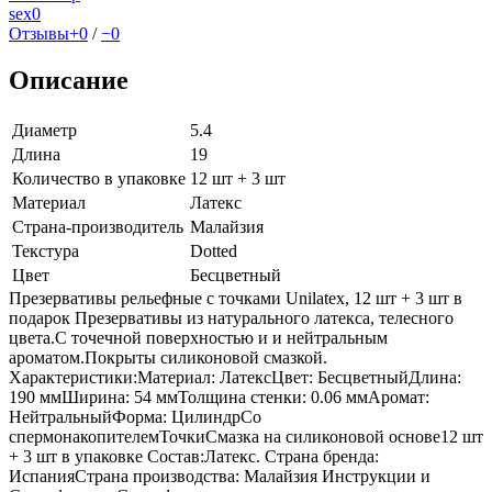
sex
0
Отзывы
+0
/
−0
Описание
Диаметр
5.4
Длина
19
Количество в упаковке
12 шт + 3 шт
Материал
Латекс
Страна-производитель
Малайзия
Текстура
Dotted
Цвет
Бесцветный
Презервативы рельефные с точками Unilatex, 12 шт + 3 шт в
подарок Презервативы из натурального латекса, телесного
цвета.С точечной поверхностью и и нейтральным
ароматом.Покрыты силиконовой смазкой.
Характеристики:Материал: ЛатексЦвет: БесцветныйДлина:
190 ммШирина: 54 ммТолщина стенки: 0.06 ммАромат:
НейтральныйФорма: ЦилиндрСо
спермонакопителемТочкиСмазка на силиконовой основе12 шт
+ 3 шт в упаковке Состав:Латекс. Страна бренда:
ИспанияСтрана производства: Малайзия Инструкции и