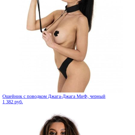
Ошейник с поводком Джага-Джага МиФ, черный
1 382
руб.