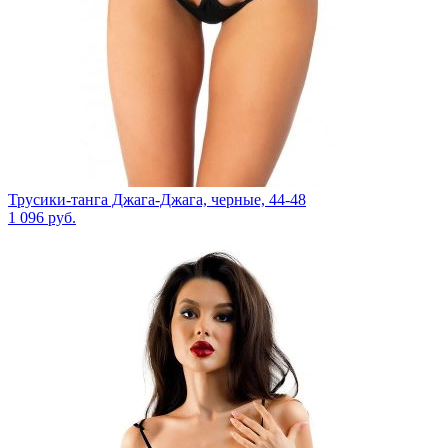
Трусики-танга Джага-Джага, черные, 44-48
1 096
руб.