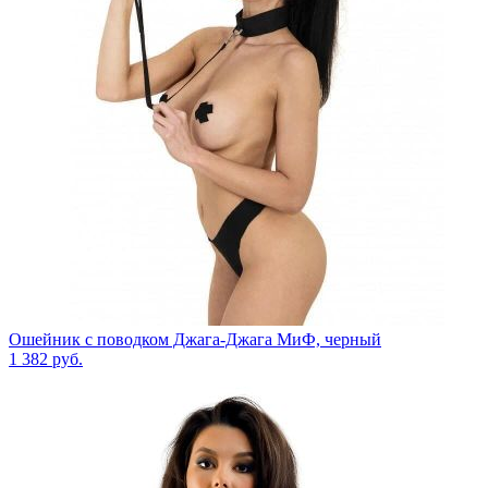
Ошейник с поводком Джага-Джага МиФ, черный
1 382
руб.