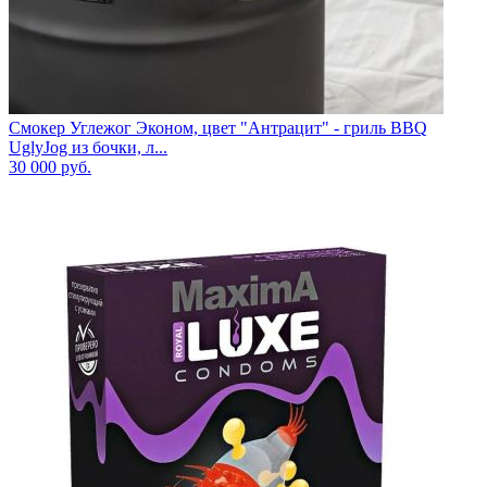
Смокер Углежог Эконом, цвет "Антрацит" - гриль BBQ
UglyJog из бочки, л...
30 000
руб.