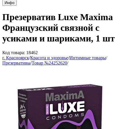
Инфо
Презерватив Luxe Maxima
Французский связной с
усиками и шариками, 1 шт
Код товара: 18462
г. Красноярск
/
Красота и здоровье
/
Интимные товары
/
Презервативы
/
Товар №24252620
/