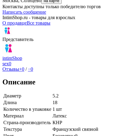
Москва, Солнцево
на карте
Контакты доступны только победителю торгов
Написать сообщение
IntimShop.ru - товары для взрослых
О продавце
Все товары
Представитель
intimShop
sex
0
Отзывы
+0
/
−0
Описание
Диаметр
5.2
Длина
18
Количество в упаковке
1 шт
Материал
Латекс
Страна-производитель
КНР
Текстура
Французский связной
Цвет
Бесцветный