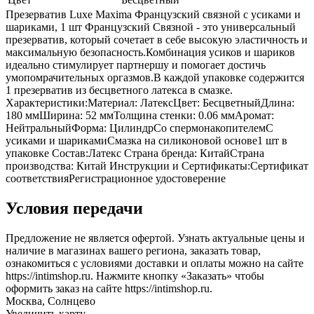
Презерватив Luxe Maxima Французский связной с усиками и
шариками, 1 шт Французский Связной - это универсальный
презерватив, который сочетает в себе высокую эластичность и
максимальную безопасность.Комбинация усиков и шариков
идеально стимулирует партнершу и помогает достичь
умопомрачительных оргазмов.В каждой упаковке содержится
1 презерватив из бесцветного латекса в смазке.
Характеристики:Материал: ЛатексЦвет: БесцветныйДлина:
180 ммШирина: 52 ммТолщина стенки: 0.06 ммАромат:
НейтральныйФорма: ЦилиндрСо спермонакопителемС
усиками и шарикамиСмазка на силиконовой основе1 шт в
упаковке Состав:Латекс Страна бренда: КитайСтрана
производства: Китай Инструкции и Сертификаты:Сертификат
соответствияРегистрационное удостоверение
Условия передачи
Предложение не является офертой. Узнать актуальные цены и
наличие в магазинах вашего региона, заказать товар,
ознакомиться с условиями доставки и оплаты можно на сайте
https://intimshop.ru. Нажмите кнопку «Заказать» чтобы
оформить заказ на сайте https://intimshop.ru.
Москва, Солнцево
Увеличить карту