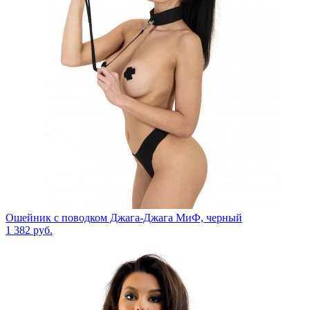
Ошейник с поводком Джага-Джага МиФ, черный
1 382
руб.