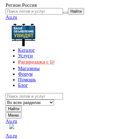
Регион
Россия
Найти
Au.ru
Каталог
Услуги
Распродажа с 1
₽
Магазины
Форум
Помощь
Блог
Найти
Меню
Au.ru
Au.ru