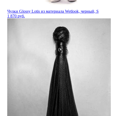
Чулки Glossy Lotis из материала Wetlook, черный, S
1 870
руб.