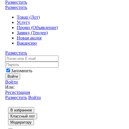
Разместить
Разместить
Товар (Лот)
Услугу
Промо (Объявление)
Заявку (Тендер)
Новая акция
Вакансию
Разместить
Запомнить
Войти
Войти
Или:
Регистрация
Разместить
Войти
В избранное
Классный лот
Модератору