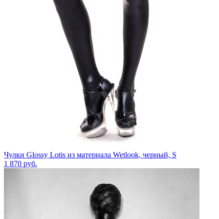
Чулки Glossy Lotis из материала Wetlook, черный, S
1 870
руб.