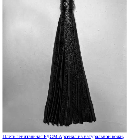
Плеть генитальная БДСМ Арсенал из натуральной кожи,