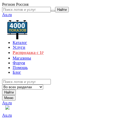
Регион
Россия
Найти
Au.ru
Каталог
Услуги
Распродажа с 1
₽
Магазины
Форум
Помощь
Блог
Найти
Меню
Au.ru
Au.ru