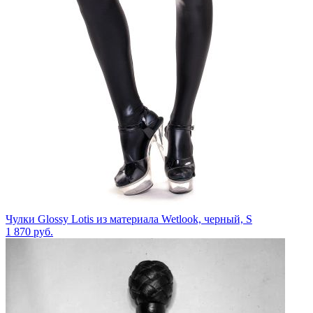
Чулки Glossy Lotis из материала Wetlook, черный, S
1 870
руб.