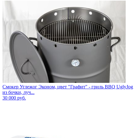
Смокер Углежог Эконом, цвет "Графит" - гриль BBQ UglyJog
из бочки, луч...
30 000
руб.