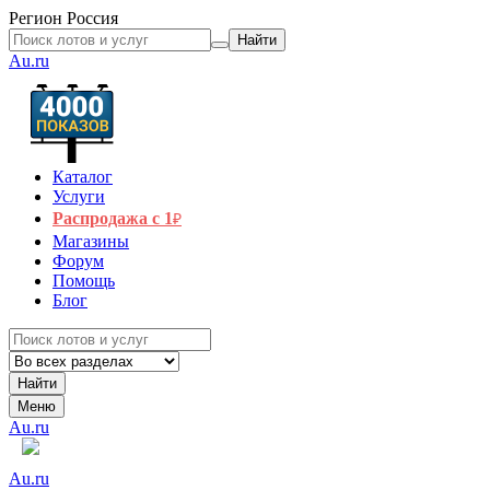
Регион
Россия
Найти
Au.ru
Каталог
Услуги
Распродажа с 1
₽
Магазины
Форум
Помощь
Блог
Найти
Меню
Au.ru
Au.ru