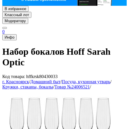
В избранное
Классный лот
Модератору
0
Инфо
Набор бокалов Hoff Sarah
Optic
Код товара: hffkrsk80430033
г. Красноярск
/
Домашний быт
/
Посуда, кухонная утварь
/
Кружки, стаканы, бокалы
/
Товар №24006521
/