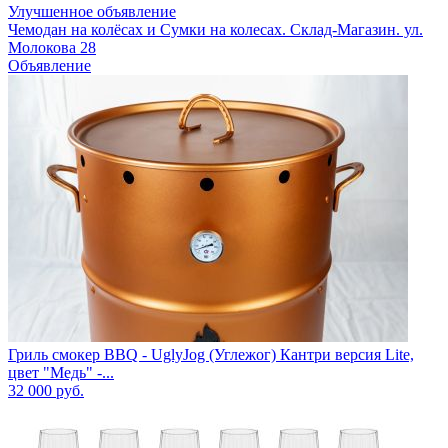
Улучшенное объявление
Чемодан на колёсах и Сумки на колесах. Склад-Магазин. ул.
Молокова 28
Объявление
Гриль смокер BBQ - UglyJog (Углежог) Кантри версия Lite,
цвет "Медь" -...
32 000
руб.