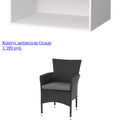
Корпус антресоли Оскар
1 599
руб.