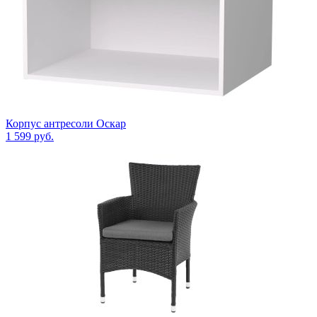
Корпус антресоли Оскар
1 599
руб.