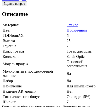
Задать вопрос
Описание
Материал
Стекло
Цвет
Прозрачный
TDDfromAX
Y
Высота
25
Глубина
7
Класс товара
Товар для дома
Коллекция
Sarah Optic
Основной
Модель продаж
ассортимент
Можно мыть в посудомоечной
Да
машине
Набор
Да
Назначение
Для шампанского
Наличие AR-модели
Нет
Тип начисления бонусов
Стандарт (5%)
Ширина
7
Большой выбор бокалов и стаканов. Доступные цены.