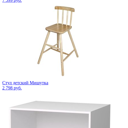
7 599
руб.
Стул детский Мишутка
2 798
руб.