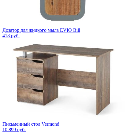
Дозатор для жидкого мыла EVIO Bill
418
руб.
Письменный стол Vermond
10 899
руб.