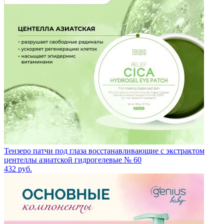
Тензеро патчи под глаза восстанавливающие с экстрактом
центеллы азиатской гидрогелевые № 60
432
руб.