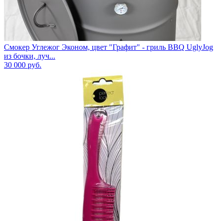
Смокер Углежог Эконом, цвет "Графит" - гриль BBQ UglyJog
из бочки, луч...
30 000
руб.