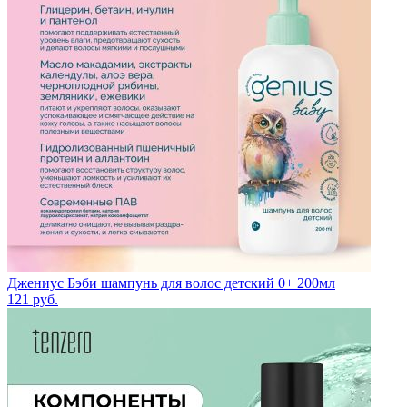
Джениус Бэби шампунь для волос детский 0+ 200мл
121
руб.