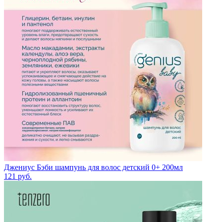
Джениус Бэби шампунь для волос детский 0+ 200мл
121
руб.