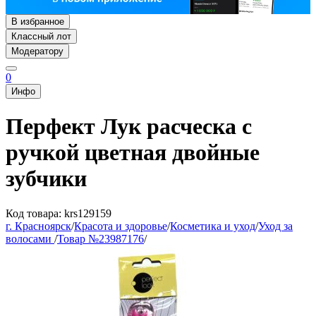
В избранное
Классный лот
Модератору
0
Инфо
Перфект Лук расческа с
ручкой цветная двойные
зубчики
Код товара: krs129159
г. Красноярск
/
Красота и здоровье
/
Косметика и уход
/
Уход за
волосами
/
Товар №23987176
/