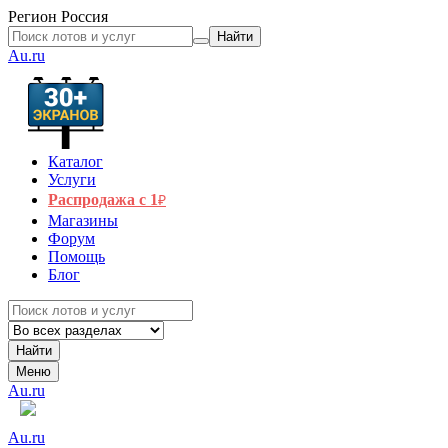
Регион
Россия
Найти
Au.ru
Каталог
Услуги
Распродажа с 1
₽
Магазины
Форум
Помощь
Блог
Найти
Меню
Au.ru
Au.ru