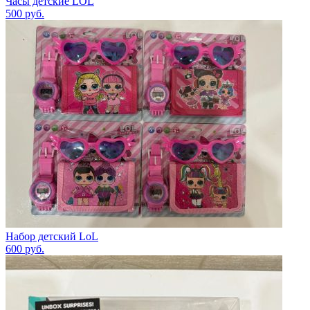
Часы детские LOL
500
руб.
Набор детский LoL
600
руб.