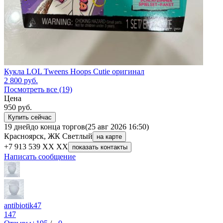
Кукла LOL Tweens Hoops Cutie оригинал
2 800
руб.
Посмотреть все (19)
Цена
950
руб.
Купить сейчас
19 дней
до конца торгов
(25 авг 2026 16:50)
Красноярск, ЖК Светлый
на карте
+7 913 539 XX XX
показать контакты
Написать сообщение
antibiotik47
147