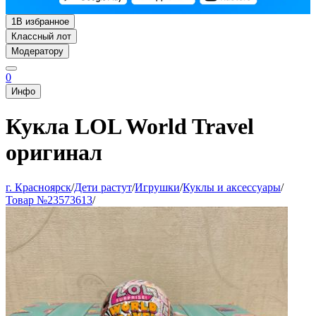
1
В избранное
Классный лот
Модератору
0
Инфо
Кукла LOL World Travel
оригинал
г. Красноярск
/
Дети растут
/
Игрушки
/
Куклы и аксессуары
/
Товар №23573613
/