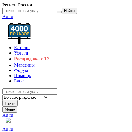
Регион
Россия
Найти
Au.ru
Каталог
Услуги
Распродажа с 1
₽
Магазины
Форум
Помощь
Блог
Найти
Меню
Au.ru
Au.ru