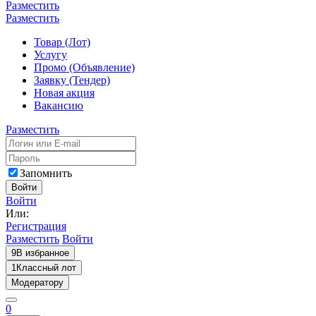
Разместить
Разместить
Товар (Лот)
Услугу
Промо (Объявление)
Заявку (Тендер)
Новая акция
Вакансию
Разместить
Запомнить
Войти
Войти
Или:
Регистрация
Разместить
Войти
9
В избранное
1
Классный лот
Модератору
0