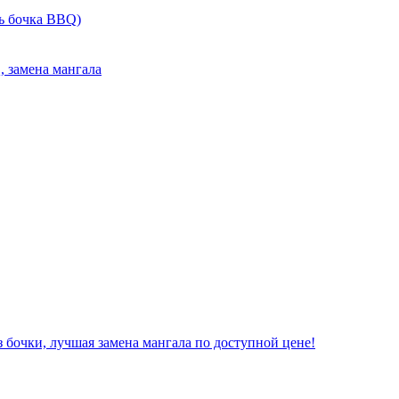
ль бочка BBQ)
, замена мангала
 бочки, лучшая замена мангала по доступной цене!