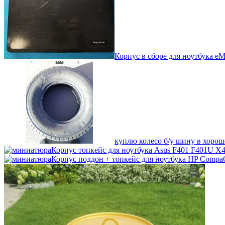
Корпус в сборе для ноутбука e
куплю колесо б/у шину в хорош
Корпус топкейс для ноутбука Asus F401 F401U 
Корпус поддон + топкейс для ноутбука HP Compa