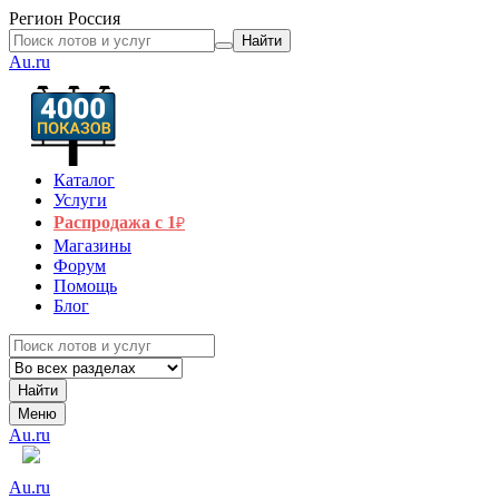
Регион
Россия
Найти
Au.ru
Каталог
Услуги
Распродажа с 1
₽
Магазины
Форум
Помощь
Блог
Найти
Меню
Au.ru
Au.ru