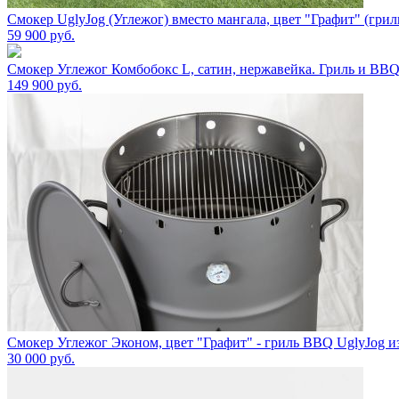
Смокер UglyJog (Углежог) вместо мангала, цвет "Графит" (гри
59 900
руб.
Смокер Углежог Комбобокс L, сатин, нержавейка. Гриль и BBQ
149 900
руб.
Смокер Углежог Эконом, цвет "Графит" - гриль BBQ UglyJog из
30 000
руб.