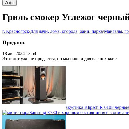
Инфо
Гриль смокер Углежог черный,
г. Красноярск
/
Для дачи, дома, огорода, бани, парка
/
Мангалы, гр
Продано.
18 авг 2024 13:54
Этот лот уже не продается, но мы нашли для вас похожие
акустика Klipsch R-610F черные
Samsung E730 в хорошом состоянии всё в описани