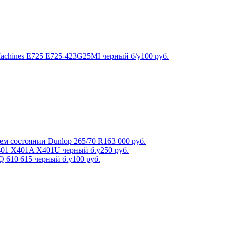
Machines E725 E725-423G25MI черный б/у
100
руб.
ем состоянии Dunlop 265/70 R16
3 000
руб.
X401 X401A X401U черный б.у
250
руб.
Q 610 615 черный б.у
100
руб.