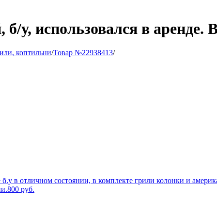
 б/у, использовался в аренде. 
или, коптильни
/
Товар №22938413
/
 б.у в отличном состоянии, в комплекте грили колонки и америка
и.
800
руб.