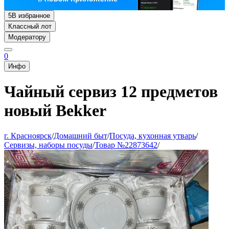
5
В избранное
Классный лот
Модератору
0
Инфо
Чайный сервиз 12 предметов
новый Bekker
г. Красноярск
/
Домашний быт
/
Посуда, кухонная утварь
/
Сервизы, наборы посуды
/
Товар №22873642
/