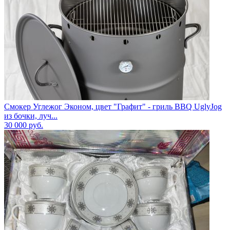
Смокер Углежог Эконом, цвет "Графит" - гриль BBQ UglyJog
из бочки, луч...
30 000
руб.