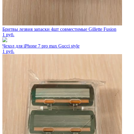
Бритвы лезвия запаски 4шт совместимые Gillette Fusion
1
руб.
Чехол для iPhone 7 pro max Gucci style
1
руб.