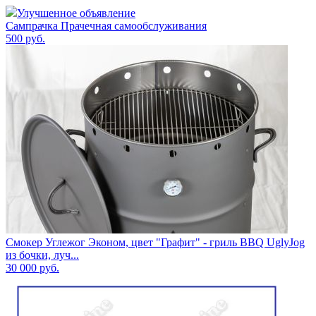
Улучшенное объявление
Сампрачка Прачечная самообслуживания
500
руб.
Смокер Углежог Эконом, цвет "Графит" - гриль BBQ UglyJog
из бочки, луч...
30 000
руб.