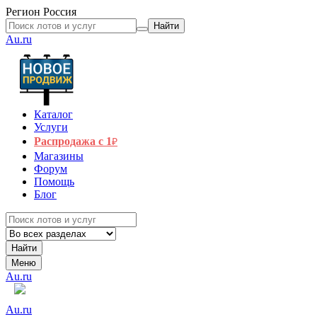
Регион
Россия
Найти
Au.ru
Каталог
Услуги
Распродажа с 1
₽
Магазины
Форум
Помощь
Блог
Найти
Меню
Au.ru
Au.ru