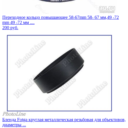
Переходное кольцо повышающее 58-67mm 58- 67 мм,49 -72
mm 49 -72 мм ....
200
руб.
Бленда Fotga круглая металлическая резьбовая для объективов,
диаметры ...