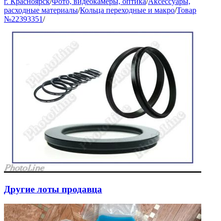
г. Красноярск
/
Фото, видеокамеры, оптика
/
Аксессуары,
расходные материалы
/
Кольца переходные и макро
/
Товар
№22393351
/
Другие лоты продавца