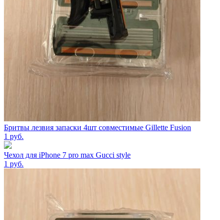
Бритвы лезвия запаски 4шт совместимые Gillette Fusion
1
руб.
Чехол для iPhone 7 pro max Gucci style
1
руб.