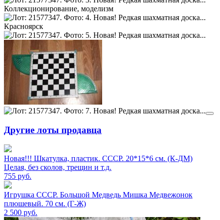
Другие лоты продавца
Новая!!! Шкатулка, пластик. СССР. 20*15*6 см. (К-ДМ)
Целая, без сколов, трещин и т.д.
755
руб.
Игрушка СССР. Большой Медведь Мишка Медвежонок
плюшевый. 70 см. (Г-Ж)
2 500
руб.