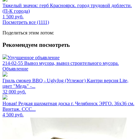
Тяжелый значок: герб Красноярск. город трудовой доблести.
(П-К города)
1 500
руб.
Посмотреть все (1111)
Поделиться этим лотом:
Рекомендуем посмотреть
Улучшенное объявление
214-02-55 Вывоз мусора, вывоз строительного мусора.
Объявление
Гриль смокер BBQ - UglyJog (Углежог) Кантри версия Lite,
цвет "Медь" -...
32 000
руб.
Новая! Редкая шахматная доска г. Челябинск ЭРГО. 36x36 см.
Винтаж. ССС...
4 500
руб.