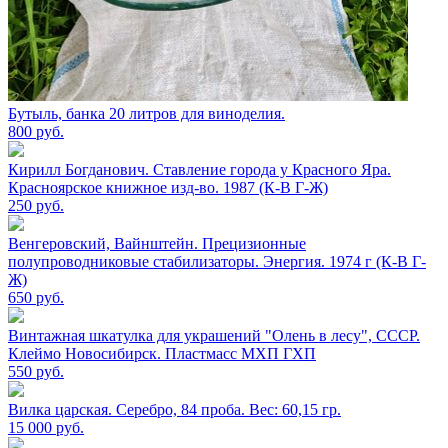
Бутыль, банка 20 литров для виноделия.
800
руб.
Кирилл Богданович. Ставление города у Красного Яра.
Красноярское книжное изд-во. 1987 (К-В Г-Ж)
250
руб.
Венгеровский, Вайнштейн. Прецизионные
полупроводниковые стабилизаторы. Энергия. 1974 г (К-В Г-
Ж)
650
руб.
Винтажная шкатулка для украшений "Олень в лесу", СССР.
Клеймо Новосибирск. Пластмасс МХП ГХП
550
руб.
Вилка царская. Серебро, 84 проба. Вес: 60,15 гр.
15 000
руб.