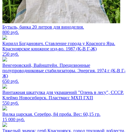
Бутыль, банка 20 литров для виноделия.
800
руб.
Кирилл Богданович. Ставление города у Красного Яра.
Красноярское книжное изд-во. 1987 (К-В Г-Ж)
250
руб.
Венгеровский, Вайнштейн. Прецизионные
полупроводниковые стабилизаторы. Энергия. 1974 г (К-В Г-
Ж)
650
руб.
Винтажная шкатулка для украшений "Олень в лесу", СССР.
Клеймо Новосибирск. Пластмасс МХП ГХП
550
руб.
Вилка царская. Серебро, 84 проба. Вес: 60,15 гр.
15 000
руб.
Тяжелый значок: герб Красноярск. город трудовой доблести.