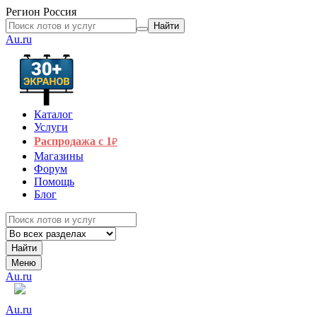
Регион
Россия
Найти
Au.ru
Каталог
Услуги
Распродажа с 1
₽
Магазины
Форум
Помощь
Блог
Найти
Меню
Au.ru
Au.ru