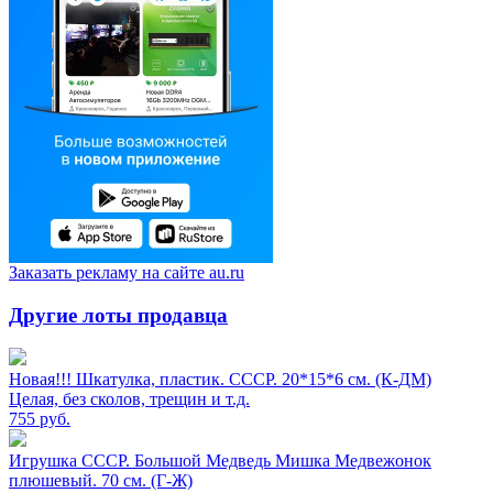
Заказать рекламу на сайте au.ru
Другие лоты продавца
Новая!!! Шкатулка, пластик. СССР. 20*15*6 см. (К-ДМ)
Целая, без сколов, трещин и т.д.
755
руб.
Игрушка СССР. Большой Медведь Мишка Медвежонок
плюшевый. 70 см. (Г-Ж)