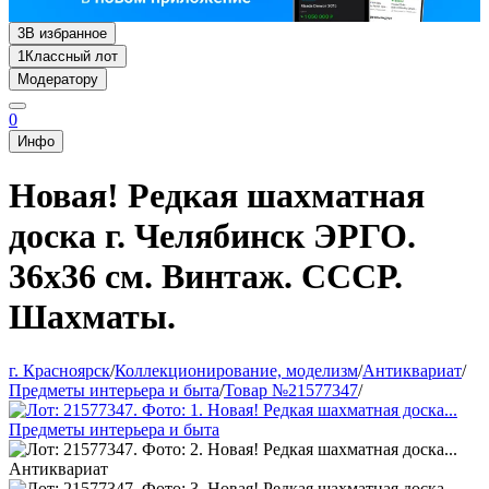
3
В избранное
1
Классный лот
Модератору
0
Инфо
Новая! Редкая шахматная
доска г. Челябинск ЭРГО.
36x36 см. Винтаж. СССР.
Шахматы.
г. Красноярск
/
Коллекционирование, моделизм
/
Антиквариат
/
Предметы интерьера и быта
/
Товар №21577347
/