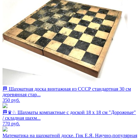
🏁 Шахматная доска винтажная из СССР стандартная 30 см
деревянная стар...
350
руб.
🏁♛♘ Шахматы компактные с доской 18 х 18 см "Дорожные"
/ складная шахм...
770
руб.
Математика на шахматной доске. Гик Е.Я. Научно-популярная