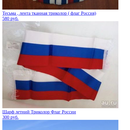
Тесьма , лента тканная триколор ( флаг Россия)
580
руб.
Шарф летний Триколор Флаг России
300
руб.