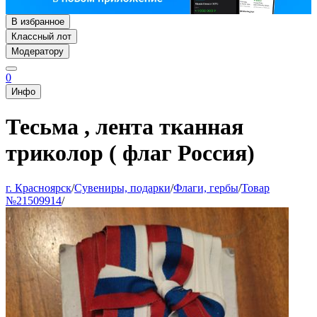
В избранное
Классный лот
Модератору
0
Инфо
Тесьма , лента тканная
триколор ( флаг Россия)
г. Красноярск
/
Сувениры, подарки
/
Флаги, гербы
/
Товар
№21509914
/