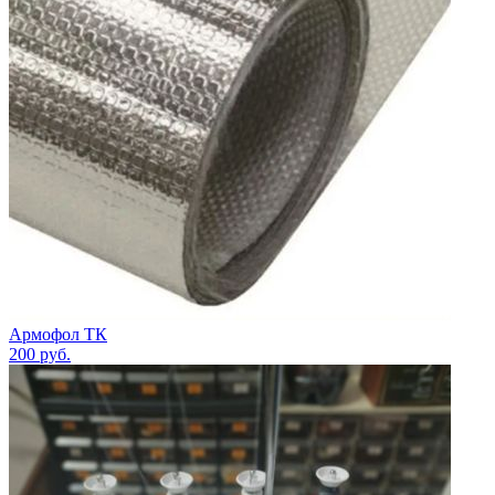
Армофол ТК
200
руб.