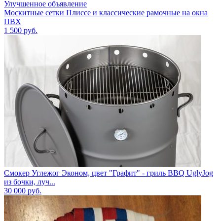
Улучшенное объявление
Москитные сетки Плиссе и классические рамочные на окна
ПВХ
1 500
руб.
Смокер Углежог Эконом, цвет "Графит" - гриль BBQ UglyJog
из бочки, луч...
30 000
руб.