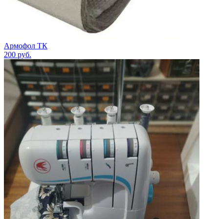
Армофол ТК
200
руб.