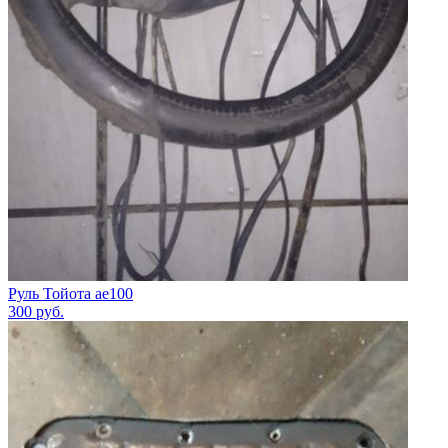
Руль Тойота ае100
300
руб.