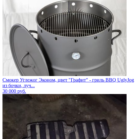
Смокер Углежог Эконом, цвет "Графит" - гриль BBQ UglyJog
из бочки, луч...
30 000
руб.