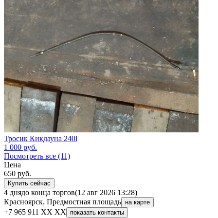
Тросик Кикдауна 240l
1 000
руб.
Посмотреть все (11)
Цена
650
руб.
Купить сейчас
4 дня
до конца торгов
(12 авг 2026 13:28)
Красноярск, Предмостная площадь
на карте
+7 965 911 XX XX
показать контакты