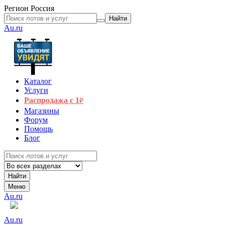
Регион
Россия
Найти
Au.ru
Каталог
Услуги
Распродажа с 1
₽
Магазины
Форум
Помощь
Блог
Найти
Меню
Au.ru
Au.ru