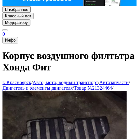
В избранное
Классный лот
Модератору
0
Инфо
Корпус воздушного филтьтра
Хонда Фит
г. Красноярск
/
Авто, мото, водный транспорт
/
Автозапчасти
/
Двигатель и элементы двигателя
/
Товар №21324464
/