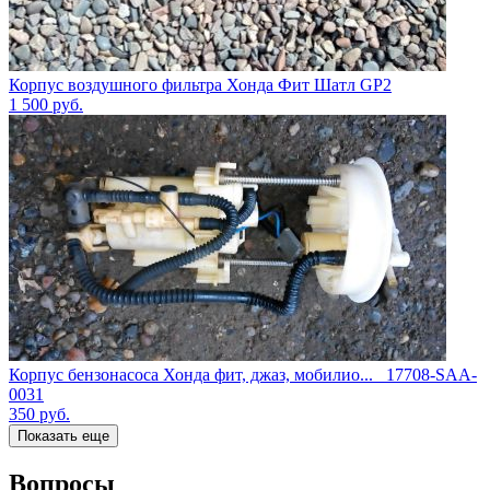
Корпус воздушного фильтра Хонда Фит Шатл GP2
1 500
руб.
Корпус бензонасоса Хонда фит, джаз, мобилио..._ 17708-SAA-
0031
350
руб.
Показать еще
Вопросы