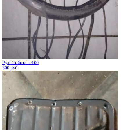
Руль Тойота ае100
300
руб.