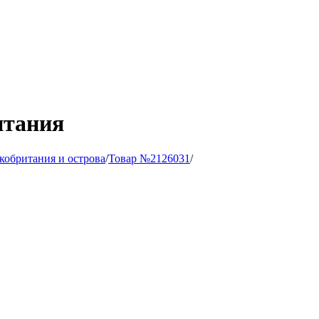
итания
кобритания и острова
/
Товар №2126031
/