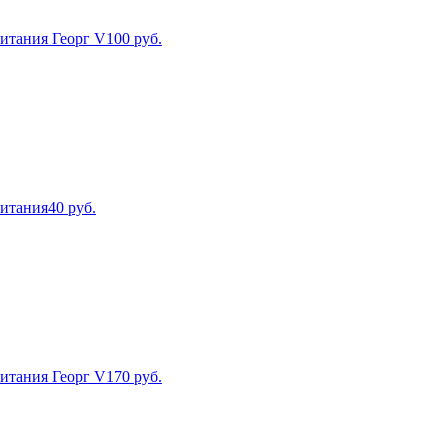
ритания Георг V
100
руб.
ритания
40
руб.
ритания Георг V
170
руб.