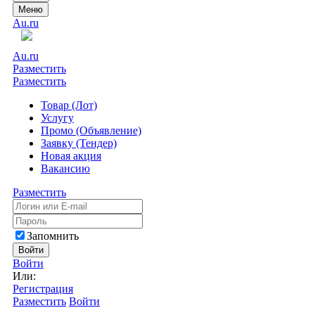
Меню
Au.ru
Au.ru
Разместить
Разместить
Товар (Лот)
Услугу
Промо (Объявление)
Заявку (Тендер)
Новая акция
Вакансию
Разместить
Запомнить
Войти
Войти
Или:
Регистрация
Разместить
Войти