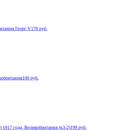
ритания Георг V
170
руб.
икобритания
100
руб.
) 1917 года, Великобритания (к3-2)
199
руб.