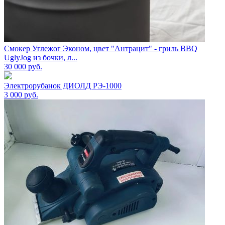
Смокер Углежог Эконом, цвет "Антрацит" - гриль BBQ
UglyJog из бочки, л...
30 000
руб.
Электрорубанок ДИОЛД РЭ-1000
3 000
руб.