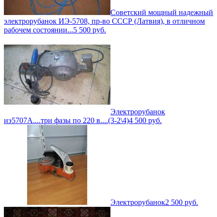
Советский мощный надежный
электрорубанок ИЭ-5708, пр-во СССР (Латвия), в отличном
рабочем состоянии...
5 500
руб.
Электрорубанок
иэ5707А....три фазы по 220 в....(3-2\4)
4 500
руб.
Электрорубанок
2 500
руб.