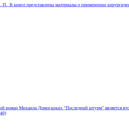
А. П., В книге представлены материалы о применении хирургиче
й роман Михаила Домогацких "Последний штурм" является вто
40)