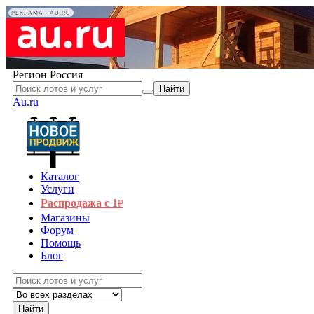
РЕКЛАМА • AU.RU
Регион
Россия
Найти
Au.ru
Каталог
Услуги
Распродажа с 1
₽
Магазины
Форум
Помощь
Блог
Найти