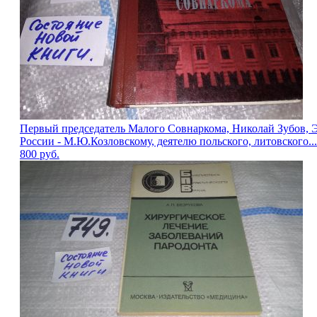
Первый председатель Малого Совнаркома, Николай Зубов, 
России - М.Ю.Козловскому, деятелю польского, литовского...
800
руб.