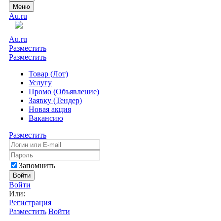
Меню
Au.ru
Au.ru
Разместить
Разместить
Товар (Лот)
Услугу
Промо (Объявление)
Заявку (Тендер)
Новая акция
Вакансию
Разместить
Запомнить
Войти
Войти
Или:
Регистрация
Разместить
Войти