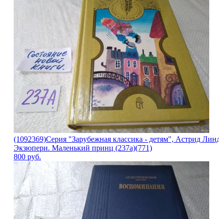
(1092369)Серия "Зарубежная классика - детям", Астрид Ли
Экзюпери. Маленький принц (237а)(771)
800
руб.