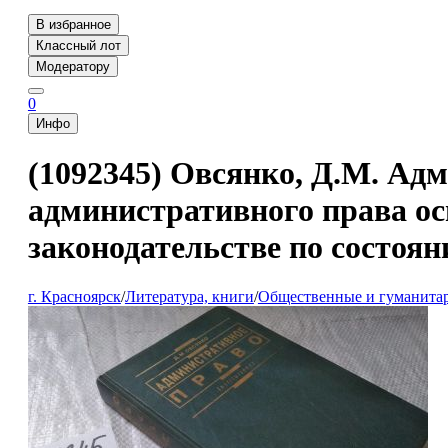
В избранное
Классный лот
Модератору
0
Инфо
(1092345) Овсянко, Д.М. Адм
административного права ос
законодательстве по состоян
г. Красноярск
/
Литература, книги
/
Общественные и гуманита