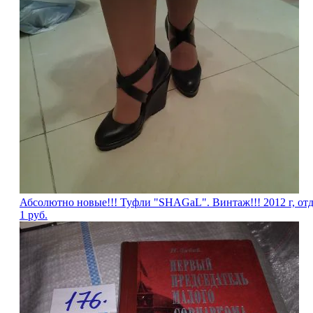
Абсолютно новые!!! Туфли "SHAGаL". Винтаж!!! 2012 г, отд
1
руб.