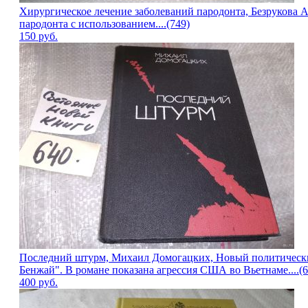
Хирургическое лечение заболеваний пародонта, Безрукова 
пародонта с использованием....(749)
150
руб.
Последний штурм, Михаил Домогацких, Новый политически
Бенжай". В романе показана агрессия США во Вьетнаме....(6
400
руб.