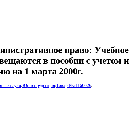
инистративное право: Учебное 
вещаются в пособии с учетом 
ию на 1 марта 2000г.
рные науки
/
Юриспруденция
/
Товар №21169026
/