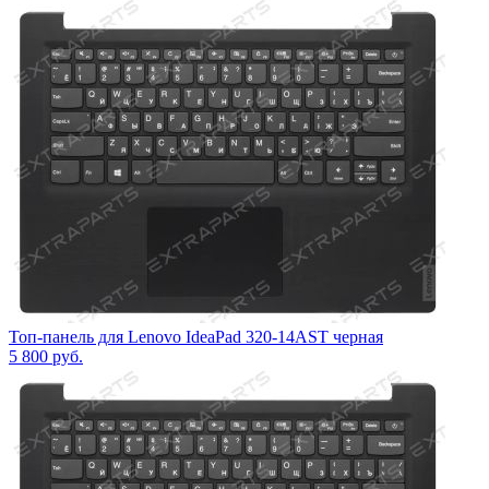
Топ-панель для Lenovo IdeaPad 320-14AST черная
5 800
руб.