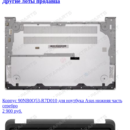
Другие лоты продавца
Корпус 90NB0Q53-R7D010 для ноутбука Asus нижняя часть
серебро
2 900
руб.