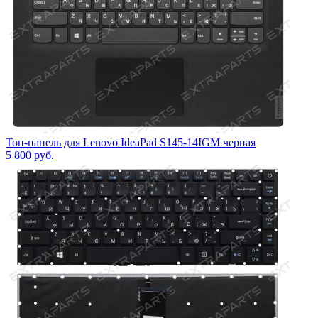
Топ-панель для Lenovo IdeaPad S145-14IGM черная
5 800
руб.