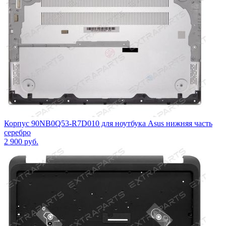
Корпус 90NB0Q53-R7D010 для ноутбука Asus нижняя часть
серебро
2 900
руб.