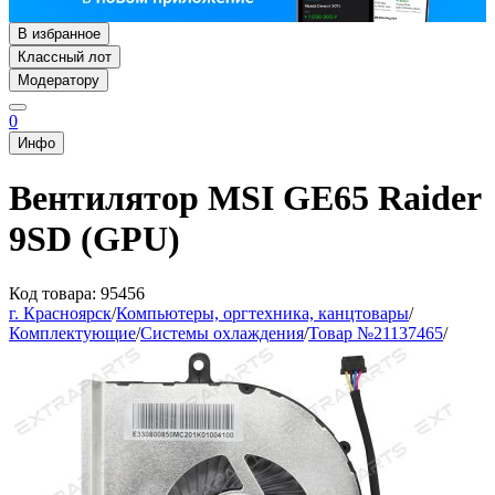
В избранное
Классный лот
Модератору
0
Инфо
Вентилятор MSI GE65 Raider
9SD (GPU)
Код товара: 95456
г. Красноярск
/
Компьютеры, оргтехника, канцтовары
/
Комплектующие
/
Системы охлаждения
/
Товар №21137465
/