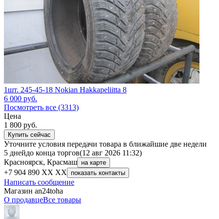
1шт. 245-45-18 Nokian Hakkapeliitta 8
6 000
руб.
Посмотреть все (3313)
Цена
1 800
руб.
Купить сейчас
Уточните условия передачи товара в ближайшие две недели
5 дней
до конца торгов
(12 авг 2026 11:32)
Красноярск, Красмаш
на карте
+7 904 890 XX XX
показать контакты
Написать сообщение
Магазин an24toha
О продавце
Все товары