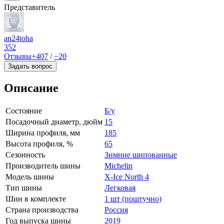
Представитель
an24toha
352
Отзывы
+407
/
−20
Задать вопрос
Описание
Состояние
Б/у
Посадочный диаметр, дюйм
15
Ширина профиля, мм
185
Высота профиля, %
65
Сезонность
Зимние шипованные
Производитель шины
Michelin
Модель шины
X-Ice North 4
Тип шины
Легковая
Шин в комплекте
1 шт (поштучно)
Страна производства
Россия
Год выпуска шины
2019