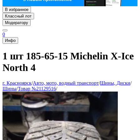
В избранное
Классный лот
Модератору
0
Инфо
1 шт 185-65-15 Michelin X-Ice
North 4
г. Красноярск
/
Авто, мото, водный транспорт
/
Шины, Диски
/
Шины
/
Товар №21129516
/