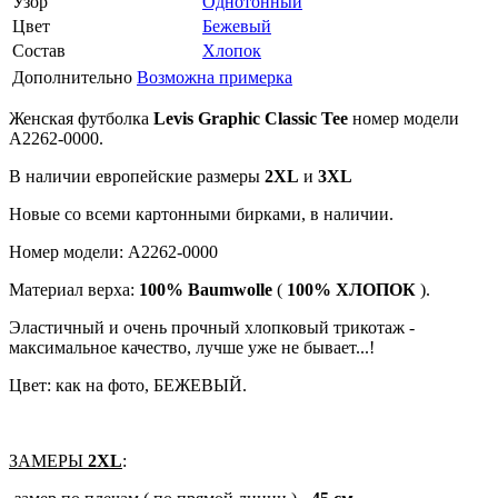
Узор
Однотонный
Цвет
Бежевый
Состав
Хлопок
Дополнительно
Возможна примерка
Женская футболка
Lеvis Grарhiс Сlаssiс Тее
номер модели
А2262-0000.
В наличии европейские размеры
2ХL
и
3ХL
Новые со всеми картонными бирками, в наличии.
Номер модели: А2262-0000
Материал верха:
100% Ваumwоllе
(
100% ХЛОПОК
).
Эластичный и очень прочный хлопковый трикотаж -
максимальное качество, лучше уже не бывает...!
Цвет: как на фото, БЕЖЕВЫЙ.
ЗАМЕРЫ
2ХL
: