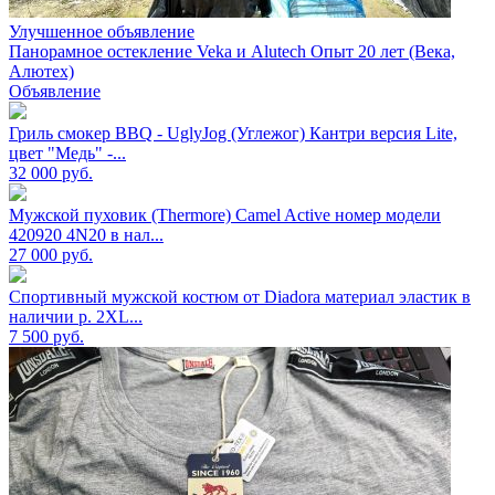
Улучшенное объявление
Панорамное остекление Veka и Alutech Опыт 20 лет (Века,
Алютех)
Объявление
Гриль смокер BBQ - UglyJog (Углежог) Кантри версия Lite,
цвет "Медь" -...
32 000
руб.
Мужской пуховик (Thermore) Camel Active номер модели
420920 4N20 в нал...
27 000
руб.
Спортивный мужской костюм от Diadora материал эластик в
наличии р. 2XL...
7 500
руб.