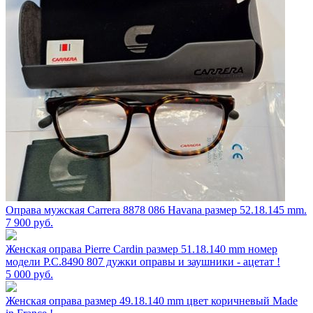
Оправа мужская Carrera 8878 086 Havana размер 52.18.145 mm.
7 900
руб.
Женская оправа Pierre Cardin размер 51.18.140 mm номер
модели P.C.8490 807 дужки оправы и заушники - ацетат !
5 000
руб.
Женская оправа размер 49.18.140 mm цвет коричневый Made