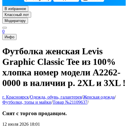
В избранное
Классный лот
Модератору
0
Инфо
Футболка женская Levis
Graphic Classic Tee из 100%
хлопка номер модели А2262-
0000 в наличии р. 2XL и 3XL !
г. Красноярск
/
Одежда, обувь, галантерея
/
Женская одежда
/
Футболки, топы и майки
/
Товар №21109637
/
Снят с торгов продавцом.
12 июля 2026 18:01