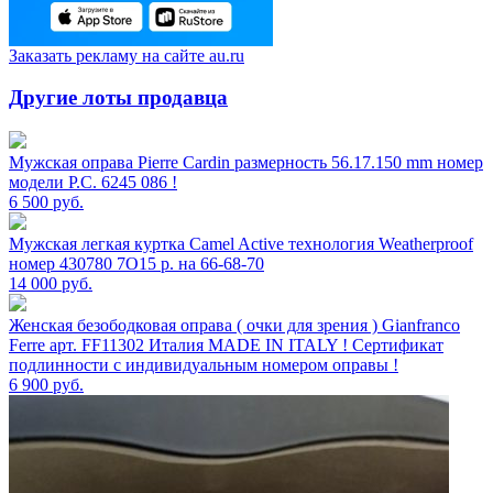
Заказать рекламу на сайте au.ru
Другие лоты продавца
Мужская оправа Pierre Cardin размерность 56.17.150 mm номер
модели P.C. 6245 086 !
6 500
руб.
Мужская легкая куртка Camel Active технология Weatherproof
номер 430780 7O15 р. на 66-68-70
14 000
руб.
Женская безободковая оправа ( очки для зрения ) Gianfranco
Ferre арт. FF11302 Италия MADE IN ITALY ! Сертификат
подлинности с индивидуальным номером оправы !
6 900
руб.