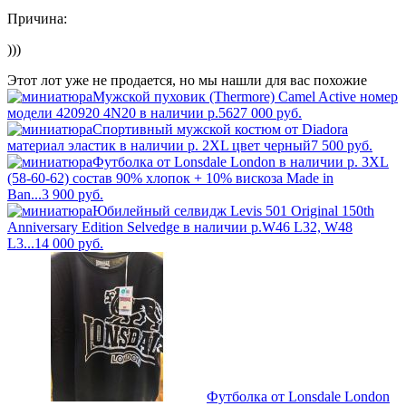
Причина:
)))
Этот лот уже не продается, но мы нашли для вас похожие
Мужской пуховик (Thermore) Camel Active номер
модели 420920 4N20 в наличии р.56
27 000
руб.
Спортивный мужской костюм от Diadora
материал эластик в наличии р. 2XL цвет черный
7 500
руб.
Футболка от Lonsdale London в наличии р. 3XL
(58-60-62) состав 90% хлопок + 10% вискоза Made in
Ban...
3 900
руб.
Юбилейный селвидж Levis 501 Original 150th
Anniversary Edition Selvedge в наличии р.W46 L32, W48
L3...
14 000
руб.
Футболка от Lonsdale London