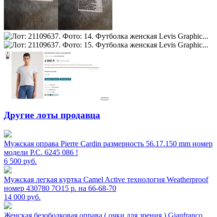
Другие лоты продавца
Мужская оправа Pierre Cardin размерность 56.17.150 mm номер
модели P.C. 6245 086 !
6 500
руб.
Мужская легкая куртка Camel Active технология Weatherproof
номер 430780 7O15 р. на 66-68-70
14 000
руб.
Женская безободковая оправа ( очки для зрения ) Gianfranco