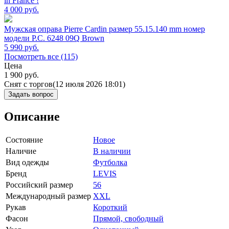
in France !
4 000
руб.
Мужская оправа Pierre Cardin размер 55.15.140 mm номер
модели P.C. 6248 09Q Brown
5 990
руб.
Посмотреть все (115)
Цена
1 900
руб.
Снят с торгов
(12 июля 2026 18:01)
Задать вопрос
Описание
Состояние
Новое
Наличие
В наличии
Вид одежды
Футболка
Бренд
LEVIS
Российский размер
56
Международный размер
XXL
Рукав
Короткий
Фасон
Прямой, свободный