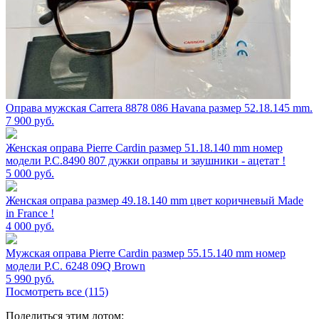
Оправа мужская Carrera 8878 086 Havana размер 52.18.145 mm.
7 900
руб.
Женская оправа Pierre Cardin размер 51.18.140 mm номер
модели P.C.8490 807 дужки оправы и заушники - ацетат !
5 000
руб.
Женская оправа размер 49.18.140 mm цвет коричневый Made
in France !
4 000
руб.
Мужская оправа Pierre Cardin размер 55.15.140 mm номер
модели P.C. 6248 09Q Brown
5 990
руб.
Посмотреть все (115)
Поделиться этим лотом: