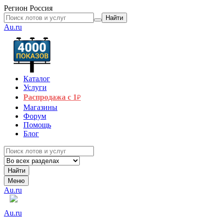
Регион
Россия
Найти
Au.ru
Каталог
Услуги
Распродажа с 1
₽
Магазины
Форум
Помощь
Блог
Найти
Меню
Au.ru
Au.ru