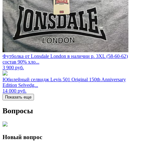
Футболка от Lonsdale London в наличии р. 3XL (58-60-62)
состав 90% хло...
3 900
руб.
Юбилейный селвидж Levis 501 Original 150th Anniversary
Edition Selvedg...
14 000
руб.
Показать еще
Вопросы
Новый вопрос