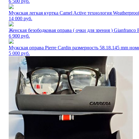
6 500
руб.
Мужская легкая куртка Camel Active технология Weatherproof
14 000
руб.
Женская безободковая оправа ( очки для зрения ) Gianfran
6 900
руб.
Мужская оправа Pierre Cardin размерность 58.18.145 mm номе
5 000
руб.