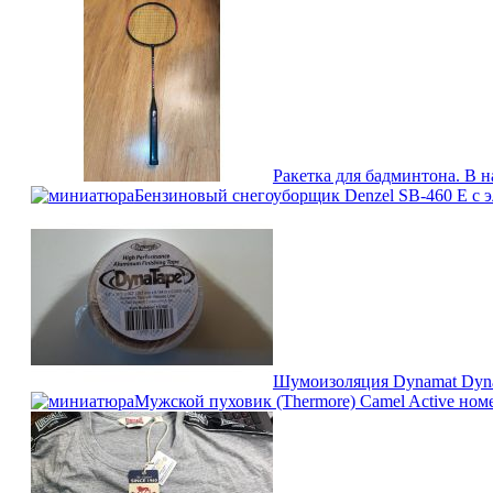
Ракетка для бадминтона. В н
Бензиновый снегоуборщик Denzel SB-460 E с эле
Шумоизоляция Dynamat Dynat
Мужской пуховик (Thermore) Camel Active ном