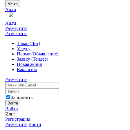
Меню
Au.ru
Au.ru
Разместить
Разместить
Товар (Лот)
Услугу
Промо (Объявление)
Заявку (Тендер)
Новая акция
Вакансию
Разместить
Запомнить
Войти
Войти
Или:
Регистрация
Разместить
Войти