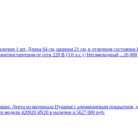
аличии 1 шт. Длина 64 см, ширина 21 см, в отличном состоянии.
ктростартером от сети 220 В (3.0 л.с.) | Несамоходный ...
26 000
ape. Лента из материала Dynamat с алюминиевым покрытием, дли
ер модели 420920 4N20 в наличии р.56
27 000
руб.