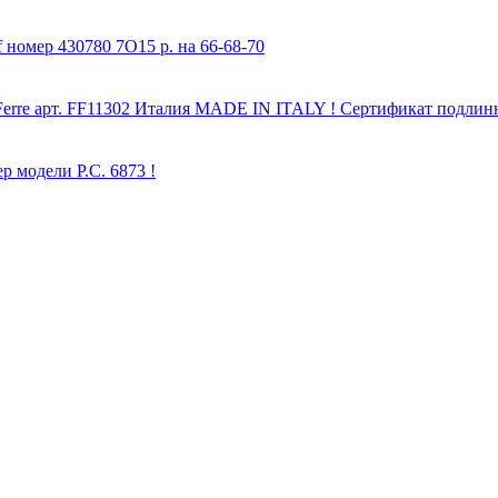
 номер 430780 7O15 р. на 66-68-70
co Ferre арт. FF11302 Италия MADE IN ITALY ! Сертификат подл
р модели P.C. 6873 !