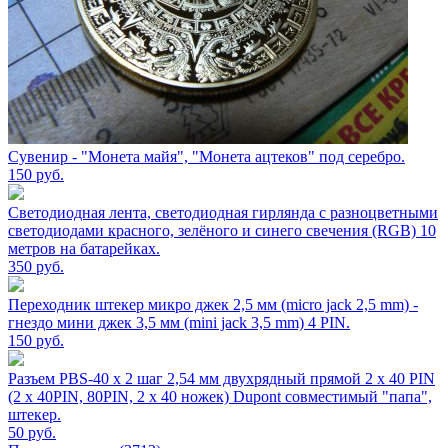
Сувенир - "Монета майя", "Монета ацтеков" под серебро.
150
руб.
Светодиодная лента, светодиодная гирлянда с разноцветными
светодиодами красного, зелёного и синего свечения (RGB) 10
метров на батарейках.
350
руб.
Переходник штекер микро джек 2,5 мм (micro jack 2,5 mm) -
гнездо мини джек 3,5 мм (mini jack 3,5 mm) 4 PIN.
150
руб.
Разъем PBS-40 х 2 шаг 2,54 мм двухрядный прямой 2 х 40 PIN
(2 х 40PIN, 80PIN, 2 х 40 ножек) Dupont совместимый "папа",
штекер.
50
руб.