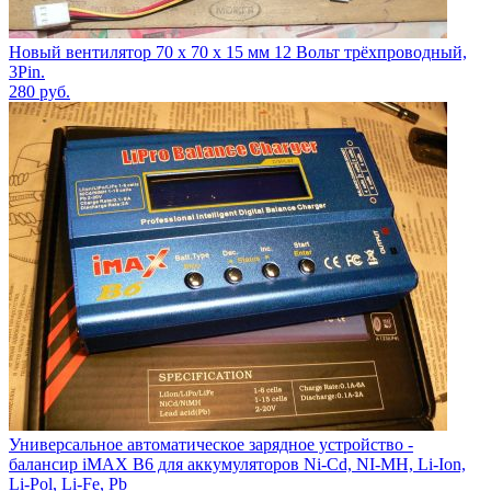
Новый вентилятор 70 х 70 х 15 мм 12 Вольт трёхпроводный,
3Pin.
280
руб.
Универсальное автоматическое зарядное устройство -
балансир iMAX B6 для аккумуляторов Ni-Cd, NI-MH, Li-Ion,
Li-Pol, Li-Fe, Pb