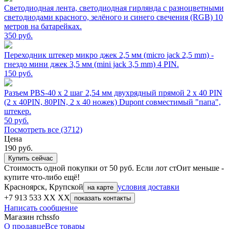
Светодиодная лента, светодиодная гирлянда с разноцветными
светодиодами красного, зелёного и синего свечения (RGB) 10
метров на батарейках.
350
руб.
Переходник штекер микро джек 2,5 мм (micro jack 2,5 mm) -
гнездо мини джек 3,5 мм (mini jack 3,5 mm) 4 PIN.
150
руб.
Разъем PBS-40 х 2 шаг 2,54 мм двухрядный прямой 2 х 40 PIN
(2 х 40PIN, 80PIN, 2 х 40 ножек) Dupont совместимый "папа",
штекер.
50
руб.
Посмотреть все (3712)
Цена
190
руб.
Купить сейчас
Стоимость одной покупки от 50 руб. Если лот стОит меньше -
купите что-либо ещё!
Красноярск, Крупской
условия доставки
на карте
+7 913 533 XX XX
показать контакты
Написать сообщение
Магазин rchssfo
О продавце
Все товары