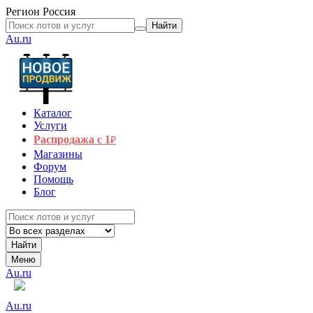
Регион
Россия
Найти
Au.ru
Каталог
Услуги
Распродажа с 1
₽
Магазины
Форум
Помощь
Блог
Найти
Меню
Au.ru
Au.ru