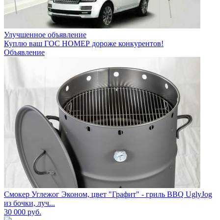
Улучшенное объявление
Куплю ваш ГОС НОМЕР дороже конкурентов!
Объявление
Смокер Углежог Эконом, цвет "Графит" - гриль BBQ UglyJog
из бочки, луч...
30 000
руб.