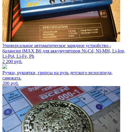
Универсальное автоматическое зарядное устройство -
балансир iMAX B6 для аккумуляторов Ni-Cd, NI-MH, Li-Ion,
Li-Pol, Li-Fe, Pb
2 200
руб.
Ручки, рукоятки, грипсы на руль детского велосипеда,
самоката.
200
руб.