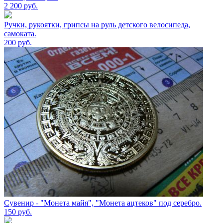
2 200
руб.
Ручки, рукоятки, грипсы на руль детского велосипеда,
самоката.
200
руб.
Сувенир - "Монета майя", "Монета ацтеков" под серебро.
150
руб.