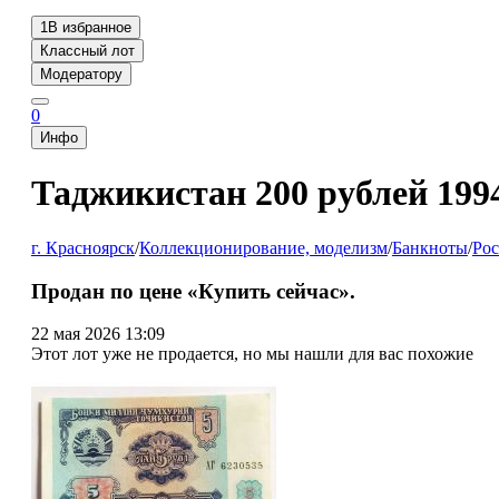
1
В избранное
Классный лот
Модератору
0
Инфо
Таджикистан 200 рублей 19
г. Красноярск
/
Коллекционирование, моделизм
/
Банкноты
/
Рос
Продан по цене «Купить сейчас».
22 мая 2026 13:09
Этот лот уже не продается, но мы нашли для вас похожие