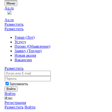
Меню
Au.ru
Au.ru
Разместить
Разместить
Товар (Лот)
Услугу
Промо (Объявление)
Заявку (Тендер)
Новая акция
Вакансию
Разместить
Запомнить
Войти
Войти
Или:
Регистрация
Разместить
Войти