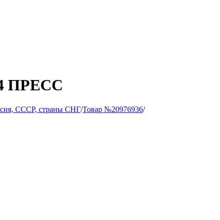
94 ПРЕСС
сия, СССР, страны СНГ
/
Товар №20976936
/