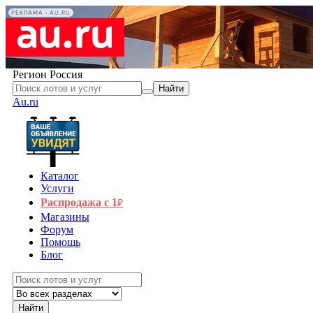
РЕКЛАМА • AU.RU
Регион
Россия
Найти
Au.ru
Каталог
Услуги
Распродажа с 1
₽
Магазины
Форум
Помощь
Блог
Найти