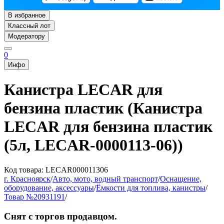
В избранное
Классный лот
Модератору
0
Инфо
Канистра LECAR для
бензина пластик (Канистра
LECAR для бензина пластик
(5л, LECAR-0000113-06))
Код товара: LECAR000011306
г. Красноярск
/
Авто, мото, водный транспорт
/
Оснащение,
оборудование, аксессуары
/
Ёмкости для топлива, канистры
/
Товар №20931191
/
Снят с торгов продавцом.