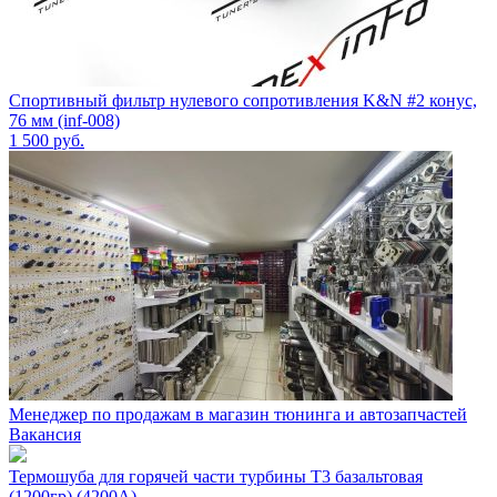
Спортивный фильтр нулевого сопротивления K&N #2 конус,
76 мм (inf-008)
1 500
руб.
Менеджер по продажам в магазин тюнинга и автозапчастей
Вакансия
Термошуба для горячей части турбины T3 базальтовая
(1200гр) (4200A)