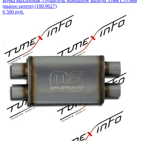
Бочка выхлопная, глушитель Magnaflow выхода 51мм L355мм
(вынос-центр) (100.9627)
6 500
руб.