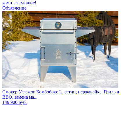
комплектующие!
Объявление
Смокер Углежог Комбобокс L, сатин, нержавейка. Гриль и
BBQ, замена ма...
149 900
руб.