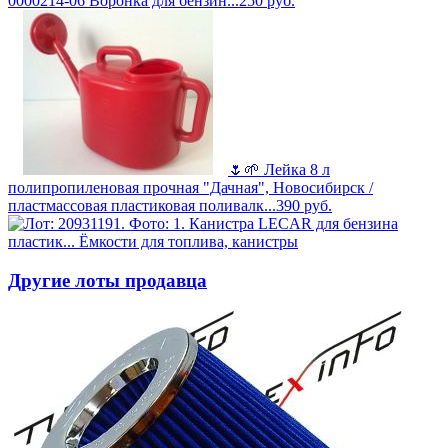
0000214-06 Воронка для бензин...
250
руб.
🌷🌱 Лейка 8 л
полипропиленовая прочная "Дачная", Новосибирск /
пластмассовая пластиковая поливалк...
390
руб.
Другие лоты продавца