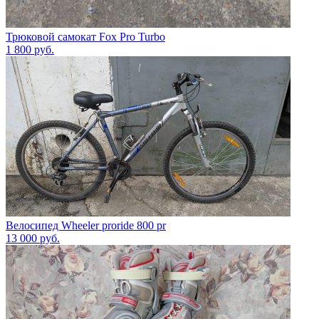
Трюковой самокат Fox Pro Turbo
1 800
руб.
Велосипед Wheeler proride 800 pr
13 000
руб.