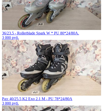
36/23.5 - Rollerblade Spark W * PU 80*24/80A.
3 000
руб.
Раз: 40/25.5 K2 Exo 2.1 M - PU 78*24/80A
3 000
руб.