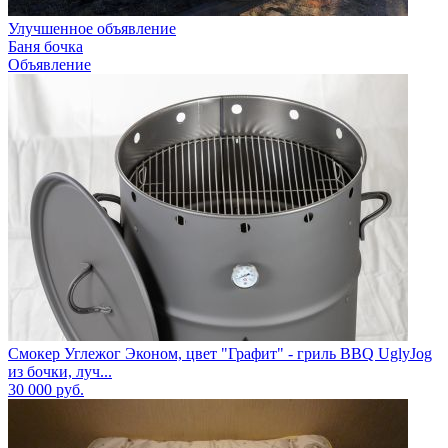
Улучшенное объявление
Баня бочка
Объявление
Смокер Углежог Эконом, цвет "Графит" - гриль BBQ UglyJog
из бочки, луч...
30 000
руб.