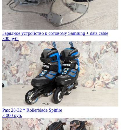
Зарядное устройство к сотовому Samsung + data cable
300
руб.
Раз: 28-32 * Rollerblade Spitfire
3 000
руб.