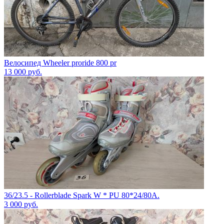
Велосипед Wheeler proride 800 pr
13 000
руб.
36/23.5 - Rollerblade Spark W * PU 80*24/80A.
3 000
руб.