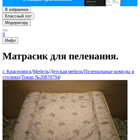
В избранное
Классный лот
Модератору
0
Инфо
Матрасик для пеленания.
г. Красноярск
/
Мебель
/
Детская мебель
/
Пеленальные комоды и
столики
/
Товар №20870794
/