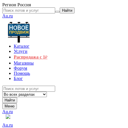
Регион
Россия
Найти
Au.ru
Каталог
Услуги
Распродажа с 1
₽
Магазины
Форум
Помощь
Блог
Найти
Меню
Au.ru
Au.ru