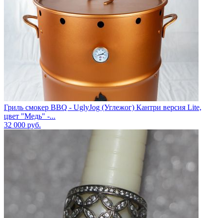
Гриль смокер BBQ - UglyJog (Углежог) Кантри версия Lite,
цвет "Медь" -...
32 000
руб.