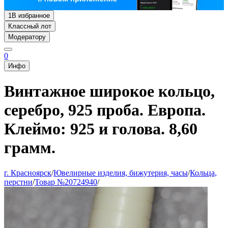
1
В избранное
Классный лот
Модератору
0
Инфо
Винтажное широкое кольцо,
серебро, 925 проба. Европа.
Клеймо: 925 и голова. 8,60
грамм.
г. Красноярск
/
Ювелирные изделия, бижутерия, часы
/
Кольца,
перстни
/
Товар №20724940
/