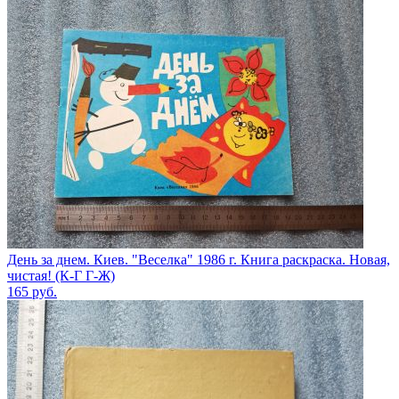
День за днем. Киев. "Веселка" 1986 г. Книга раскраска. Новая,
чистая! (К-Г Г-Ж)
165
руб.