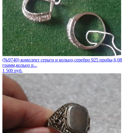
(№9740) комплект серьги и кольцо,серебро 925 пробы,6,08
грамм,кольцо р...
1 500
руб.