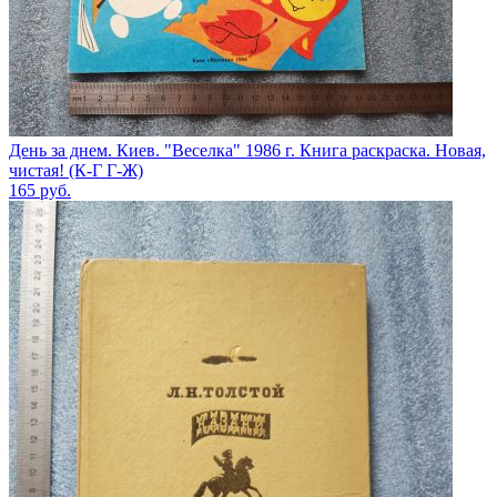
День за днем. Киев. "Веселка" 1986 г. Книга раскраска. Новая,
чистая! (К-Г Г-Ж)
165
руб.