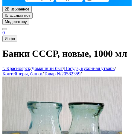
2
В избранное
Классный лот
Модератору
0
Инфо
Банки СССР, новые, 1000 мл
г. Красноярск
/
Домашний быт
/
Посуда, кухонная утварь
/
Контейнеры, банки
/
Товар №20582359
/