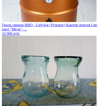
Гриль смокер BBQ - UglyJog (Углежог) Кантри версия Lite,
цвет "Медь" -...
32 000
руб.