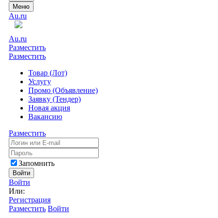
Меню
Au.ru
Au.ru
Разместить
Разместить
Товар (Лот)
Услугу
Промо (Объявление)
Заявку (Тендер)
Новая акция
Вакансию
Разместить
Запомнить
Войти
Войти
Или:
Регистрация
Разместить
Войти