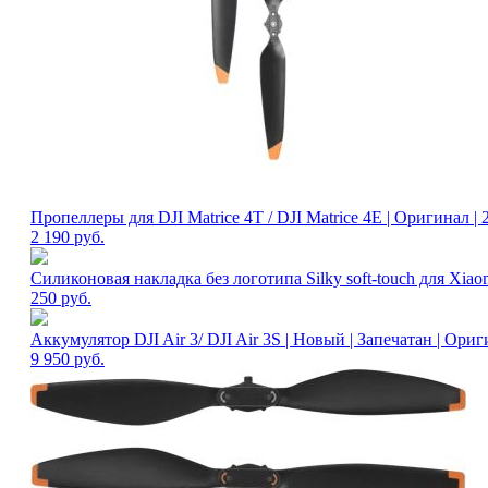
Пропеллеры для DJI Matrice 4T / DJI Matrice 4E | Оригинал 
2 190
руб.
Силиконовая накладка без логотипа Silky soft-touch для Xiao
250
руб.
Аккумулятор DJI Air 3/ DJI Air 3S | Новый | Запечатан | Ори
9 950
руб.