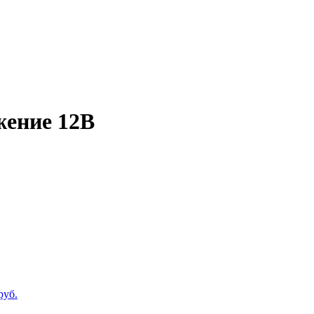
жение 12В
руб.