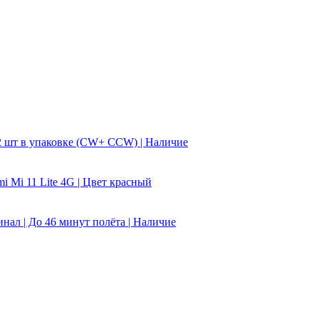
| 2 шт в упаковке (CW+ CCW) | Наличие
mi Mi 11 Lite 4G | Цвет красный
гинал | До 46 минут полёта | Наличие