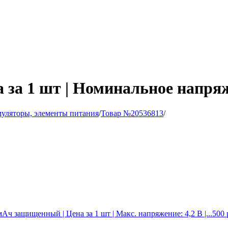
а за 1 шт | Номинальное напря
муляторы, элементы питания
/
Товар №20536813
/
ч защищенный | Цена за 1 шт | Макс. напряжение: 4,2 В |...
500