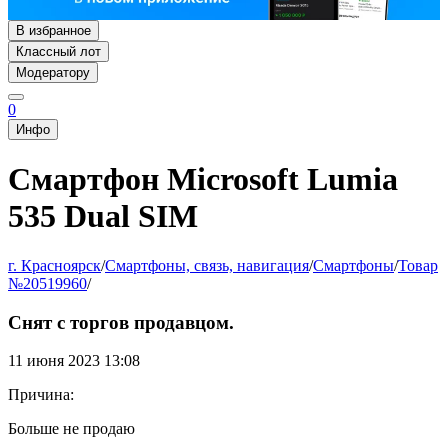
В избранное
Классный лот
Модератору
0
Инфо
Смартфон Microsoft Lumia
535 Dual SIM
г. Красноярск
/
Смартфоны, связь, навигация
/
Смартфоны
/
Товар
№20519960
/
Снят с торгов продавцом.
11 июня 2023 13:08
Причина:
Больше не продаю