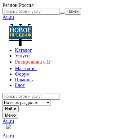
Регион
Россия
Найти
Au.ru
Каталог
Услуги
Распродажа с 1
₽
Магазины
Форум
Помощь
Блог
Найти
Меню
Au.ru
Au.ru