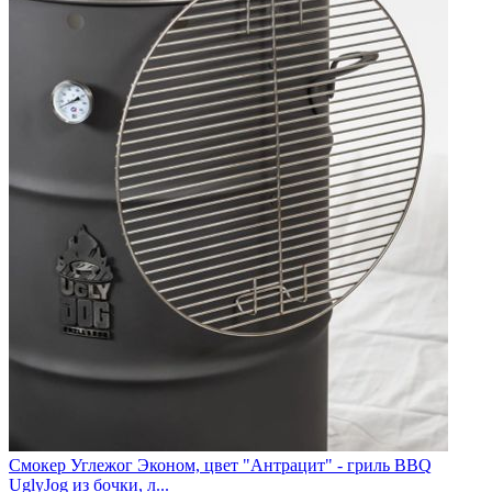
Смокер Углежог Эконом, цвет "Антрацит" - гриль BBQ
UglyJog из бочки, л...