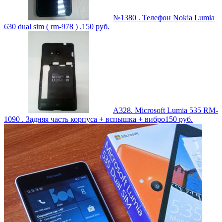
№1380 . Телефон Nokia Lumia
630 dual sim ( rm-978 ) .
150
руб.
A328. Microsoft Lumia 535 RM-
1090 . Задняя часть корпуса + вспышка + вибро
150
руб.