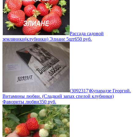
Рассада садовой
земляники(клубники) Элиане 5шт
650
руб.
(3092317)Купарадзе Георгий.
Витамины любви. (Сладкий запах спелой клубники)
Фавориты любви
350
руб.