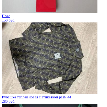
Пояс
150
руб.
Рубашка теплая новая с этикеткой разм.44
280
руб.