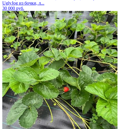
UglyJog из бочки, л...
30 000
руб.