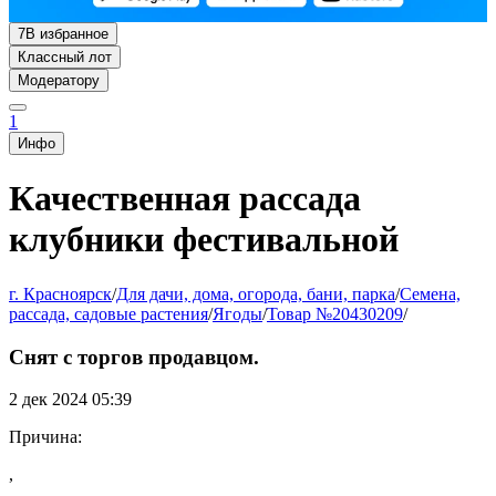
7
В избранное
Классный лот
Модератору
1
Инфо
Качественная рассада
клубники фестивальной
г. Красноярск
/
Для дачи, дома, огорода, бани, парка
/
Семена,
рассада, садовые растения
/
Ягоды
/
Товар №20430209
/
Снят с торгов продавцом.
2 дек 2024 05:39
Причина:
,