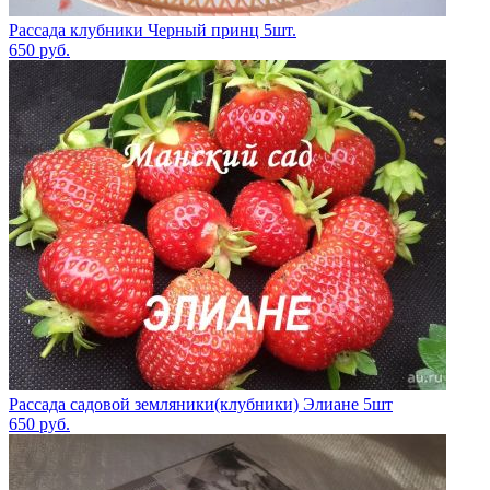
Рассада клубники Черный принц 5шт.
650
руб.
Рассада садовой земляники(клубники) Элиане 5шт
650
руб.