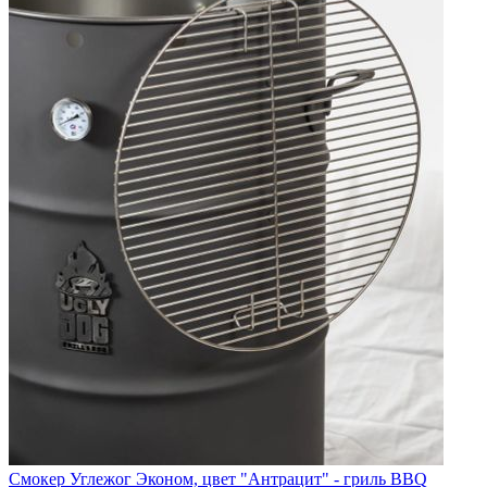
Смокер Углежог Эконом, цвет "Антрацит" - гриль BBQ