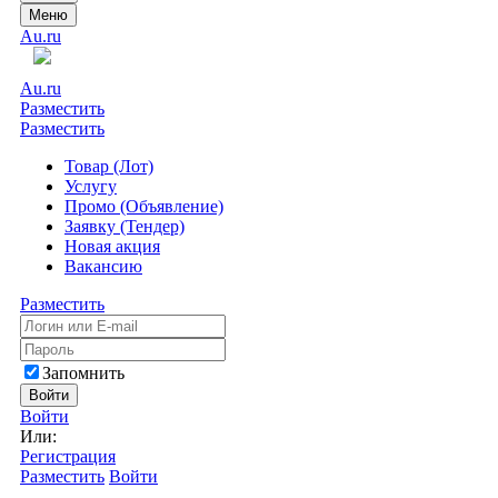
Меню
Au.ru
Au.ru
Разместить
Разместить
Товар (Лот)
Услугу
Промо (Объявление)
Заявку (Тендер)
Новая акция
Вакансию
Разместить
Запомнить
Войти
Войти
Или:
Регистрация
Разместить
Войти