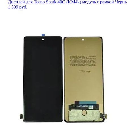
Дисплей для Tecno Spark 40C (KM4k) модуль с рамкой Черн
1 399
руб.