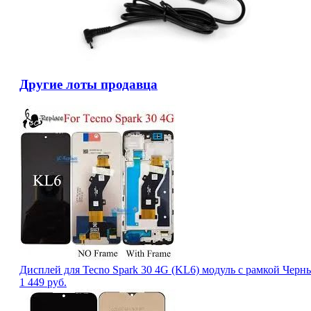
Другие лоты продавца
Дисплей для Tecno Spark 30 4G (KL6) модуль с рамкой Черн
1 449
руб.