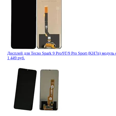
Дисплей для Tecno Spark 9 Pro/9T/9 Pro Sport (KH7n) модул
1 449
руб.