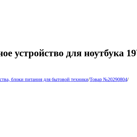
ое устройство для ноутбука 19V
ства, блоки питания для бытовой техники
/
Товар №20290804
/