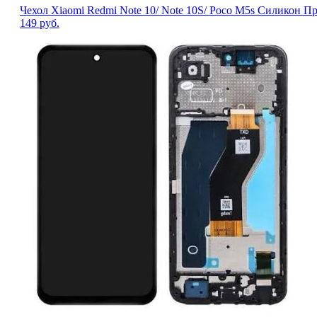
Чехол Xiaomi Redmi Note 10/ Note 10S/ Poco M5s Силикон П
149
руб.