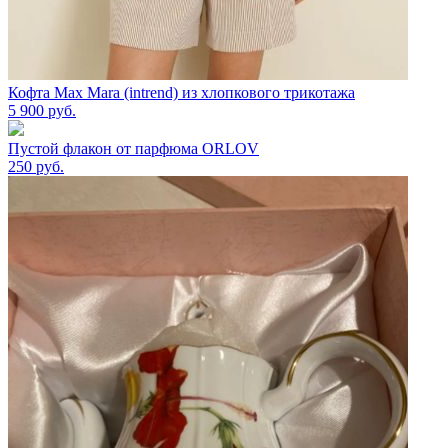
Кофта Max Mara (intrend) из хлопкового трикотажа
5 900
руб.
Пустой флакон от парфюма ORLOV
250
руб.