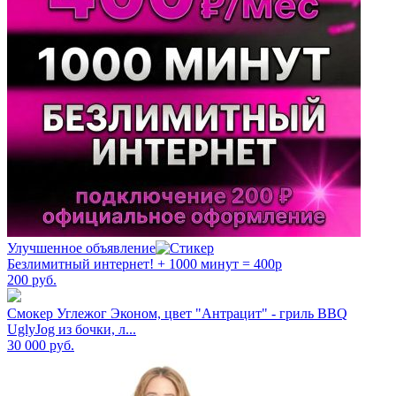
Улучшенное объявление
Безлимитный интернет! + 1000 минут = 400р
200
руб.
Смокер Углежог Эконом, цвет "Антрацит" - гриль BBQ
UglyJog из бочки, л...
30 000
руб.