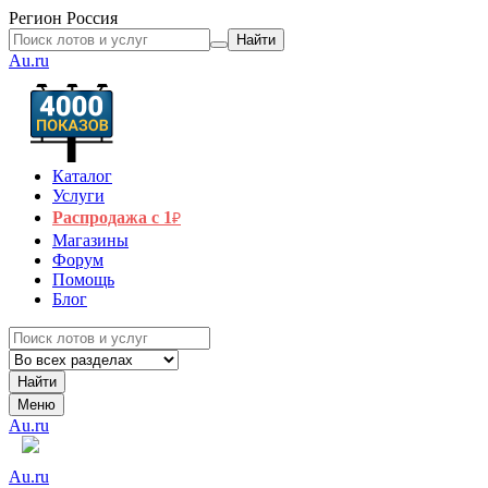
Регион
Россия
Найти
Au.ru
Каталог
Услуги
Распродажа с 1
₽
Магазины
Форум
Помощь
Блог
Найти
Меню
Au.ru
Au.ru