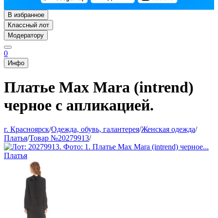
В избранное
Классный лот
Модератору
0
Инфо
Платье Max Mara (intrend)
черное с апликацией.
г. Красноярск
/
Одежда, обувь, галантерея
/
Женская одежда
/
Платья
/
Товар №20279913
/