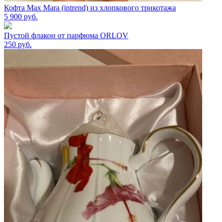
Кофта Max Mara (intrend) из хлопкового трикотажа
5 900
руб.
Пустой флакон от парфюма ORLOV
250
руб.