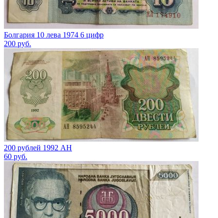
Болгария 10 лева 1974 6 цифр
200
руб.
200 рублей 1992 АН
60
руб.