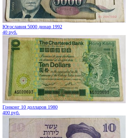
Югославия 5000 динар 1992
40
руб.
Гонконг 10 долларов 1980
400
руб.