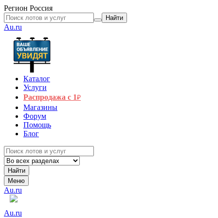
Регион
Россия
Найти
Au.ru
Каталог
Услуги
Распродажа с 1
₽
Магазины
Форум
Помощь
Блог
Найти
Меню
Au.ru
Au.ru