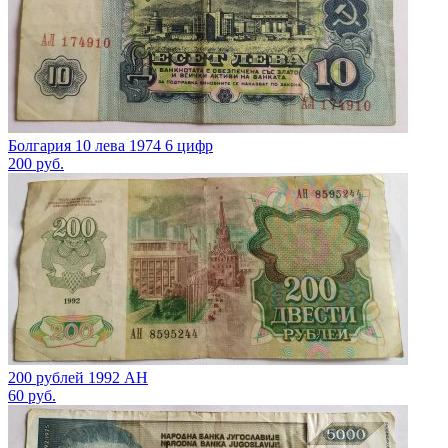
Болгария 10 лева 1974 6 цифр
200
руб.
200 рублей 1992 АН
60
руб.