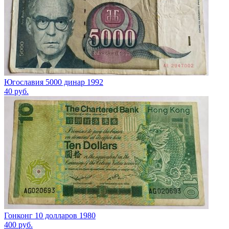
Югославия 5000 динар 1992
40
руб.
Гонконг 10 долларов 1980
400
руб.