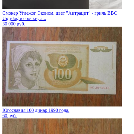
Смокер Углежог Эконом, цвет "Антрацит" - гриль BBQ
UglyJog из бочки, л...
30 000
руб.
Югославия 100 динар 1990 года.
60
руб.