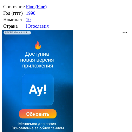
Состояние
Fine (Fine)
Год (гггг)
1990
Номинал
10
Страна
Югославия
РЕКЛАМА • AU.RU