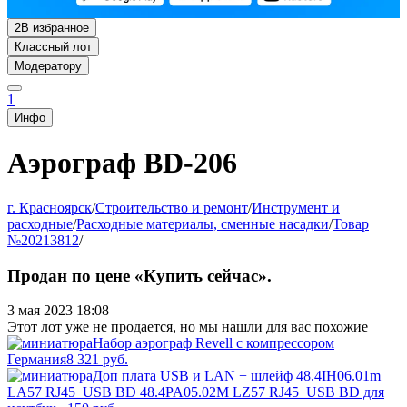
2
В избранное
Классный лот
Модератору
1
Инфо
Аэрограф BD-206
г. Красноярск
/
Строительство и ремонт
/
Инструмент и
расходные
/
Расходные материалы, сменные насадки
/
Товар
№20213812
/
Продан по цене «Купить сейчас».
3 мая 2023 18:08
Этот лот уже не продается, но мы нашли для вас похожие
Набор аэрограф Revell с компрессором
Германия
8 321
руб.
Доп плата USB и LAN + шлейф 48.4IH06.01m
LA57 RJ45_USB BD 48.4PA05.02M LZ57 RJ45_USB BD для