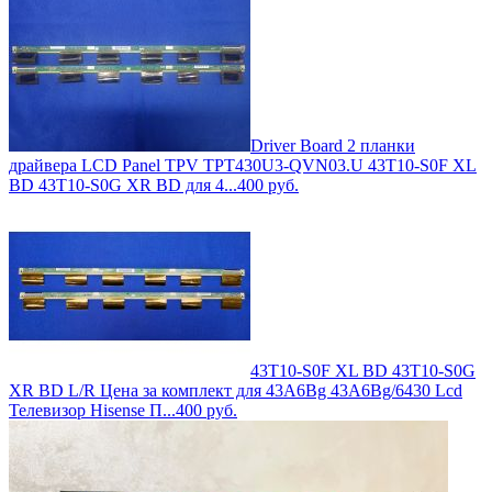
Driver Board 2 планки
драйвера LCD Panel TPV TPT430U3-QVN03.U 43T10-S0F XL
BD 43T10-S0G XR BD для 4...
400
руб.
43T10-S0F XL BD 43T10-S0G
XR BD L/R Цена за комплект для 43A6Bg 43A6Bg/6430 Lcd
Телевизор Hisense П...
400
руб.