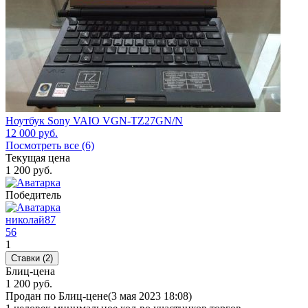
Ноутбук Sony VAIO VGN-TZ27GN/N
12 000
руб.
Посмотреть все (6)
Текущая цена
1 200
руб.
Победитель
николай87
56
1
Ставки (2)
Блиц-цена
1 200 руб.
Продан по Блиц-цене
(3 мая 2023 18:08)