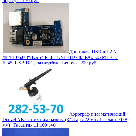
ноутбук...
150
руб.
Доп плата USB и LAN
48.4IH06.01m LA57 RJ45_USB BD 48.4PA05.02M LZ57
RJ45_USB BD для ноутбука Lenovo...
200
руб.
Аэрограф пневматический
Denzel AB2 с нижним бачком (3.5 бар / 22 мл / 11 л/мин / 0.8
мм) | Гарантия...
1 100
руб.