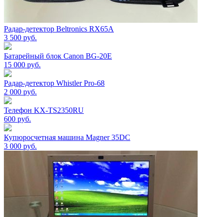
Радар-детектор Beltronics RX65А
3 500
руб.
Батарейный блок Canon BG-20E
15 000
руб.
Радар-детектор Whistler Pro-68
2 000
руб.
Телефон KX-TS2350RU
600
руб.
Купюросчетная машина Magner 35DC
3 000
руб.