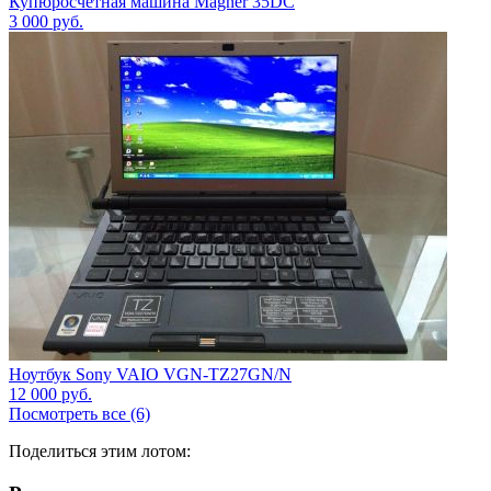
Купюросчетная машина Magner 35DC
3 000
руб.
Ноутбук Sony VAIO VGN-TZ27GN/N
12 000
руб.
Посмотреть все (6)
Поделиться этим лотом: