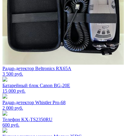
Радар-детектор Beltronics RX65А
3 500
руб.
Батарейный блок Canon BG-20E
15 000
руб.
Радар-детектор Whistler Pro-68
2 000
руб.
Телефон KX-TS2350RU
600
руб.