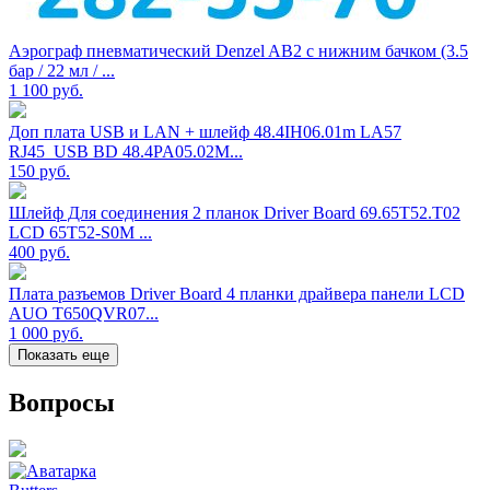
Аэрограф пневматический Denzel AB2 с нижним бачком (3.5
бар / 22 мл / ...
1 100
руб.
Доп плата USB и LAN + шлейф 48.4IH06.01m LA57
RJ45_USB BD 48.4PA05.02M...
150
руб.
Шлейф Для соединения 2 планок Driver Board 69.65T52.T02
LCD 65T52-S0M ...
400
руб.
Плата разъемов Driver Board 4 планки драйвера панели LCD
AUO T650QVR07...
1 000
руб.
Показать еще
Вопросы