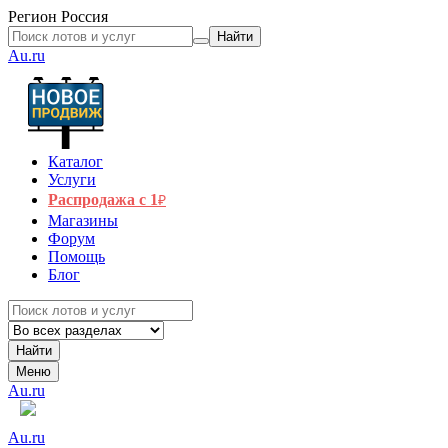
Регион
Россия
Найти
Au.ru
Каталог
Услуги
Распродажа с 1
₽
Магазины
Форум
Помощь
Блог
Найти
Меню
Au.ru
Au.ru