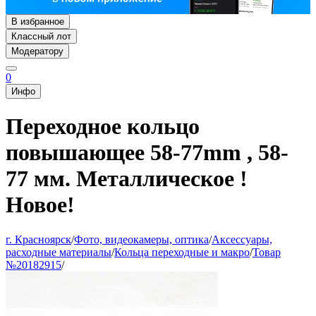
В избранное
Классный лот
Модератору
0
Инфо
Переходное кольцо
повышающее 58-77mm , 58-
77 мм. Металлическое !
Новое!
г. Красноярск
/
Фото, видеокамеры, оптика
/
Аксессуары,
расходные материалы
/
Кольца переходные и макро
/
Товар
№20182915
/