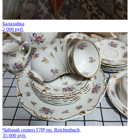
Балалайка
2 000
руб.
Чайный сервиз ГДР пр. Reichenbach,
35 000
руб.