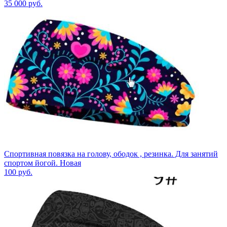
35 000
руб.
Спортивная повязка на голову, ободок , резинка. Для занятий
спортом йогой. Новая
100
руб.