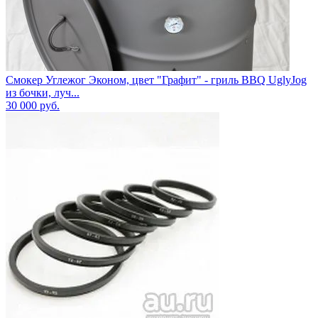
Смокер Углежог Эконом, цвет "Графит" - гриль BBQ UglyJog
из бочки, луч...
30 000
руб.