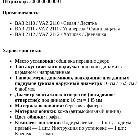
Штрихкод:
2000000000091
Применяемость:
ВАЗ 2110 / VAZ 2110 / Седан / Десятка
ВАЗ 2111 / VAZ 2111 / Универсал / Одиннадцатая
ВАЗ 2112 / VAZ 2112 / Хэтчбек / Двенашка
Характеристики:
Место установки:
обшивка передние двери
Тип акустического подиума:
под один динамик / с
карманом / направленные
Типоразмеры динамиков, подходящие для данных
подиумов (указан наружный диаметр):
16 см / 16,5 см /
6 дюймов
Диаметр монтажных отверстий (посадочное
отверстие):
под динамик 16 см = 145 мм
Материал основания:
берёзовая фанера
Материал обивки:
кожа (автомобильный винил)
Цвет обивки:
графит
Комплект поставки:
Подиум левый — 1 шт.; Подиум
правый — 1 шт.; Инструкция по установке — 1 шт.;
Крепеж — 1 компл.