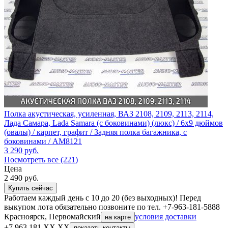
Полка акустическая, усиленная, ВАЗ 2108, 2109, 2113, 2114,
Лада Самара, Lada Samara (с боковинами) (люкс) / 6x9 дюймов
(овалы) / карпет, графит / Задняя полка багажника, с
боковинами / AM8121
3 290
руб.
Посмотреть все (221)
Цена
2 490
руб.
Купить сейчас
Работаем каждый день с 10 до 20 (без выходных)! Перед
выкупом лота обязательно позвоните по тел. +7-963-181-5888
Красноярск, Первомайский
условия доставки
на карте
+7 963 181 XX XX
показать контакты