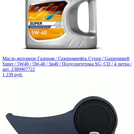
Масло моторное Газпром / Газпромнефть Супер / Gazpromneft
Super / 5W40 / 5W-40 / 5в40 / Полусинтетика SG, CD / 4 литра /
арт. 2389907722
1 239
руб.