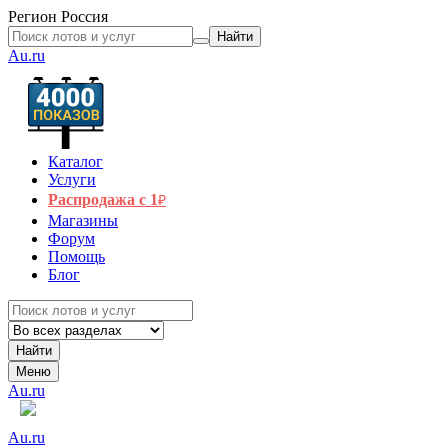
Регион
Россия
Найти
Au.ru
Каталог
Услуги
Распродажа с 1
₽
Магазины
Форум
Помощь
Блог
Найти
Меню
Au.ru
Au.ru