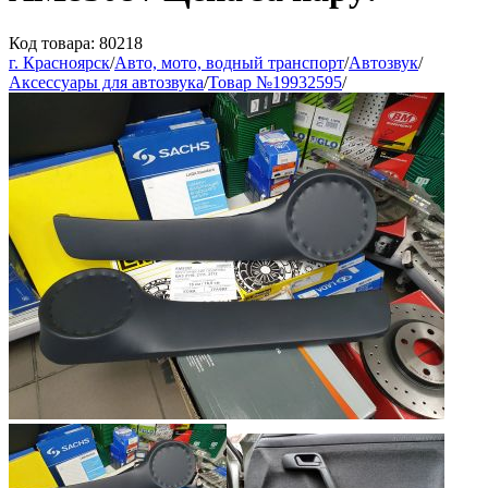
Код товара: 80218
г. Красноярск
/
Авто, мото, водный транспорт
/
Автозвук
/
Аксессуары для автозвука
/
Товар №19932595
/