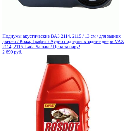
Подиумы акустические ВАЗ 2114, 2115 / 13 см / для задних
дверей / Кожа, Графит / Аудио подиумы в задние двери VAZ
2114, 2115, Lada Samara / Цена за пару!
2 690
руб.