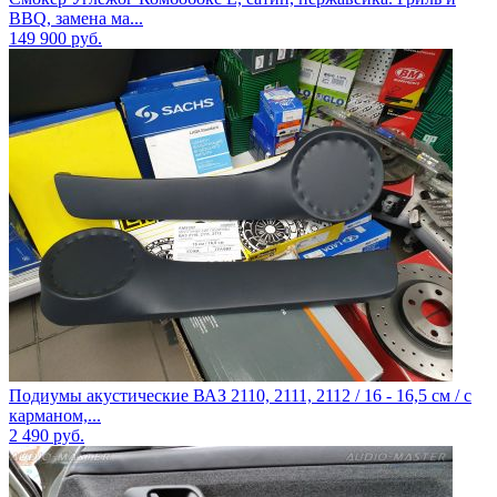
BBQ, замена ма...
149 900
руб.
Подиумы акустические ВАЗ 2110, 2111, 2112 / 16 - 16,5 см / с
карманом,...
2 490
руб.