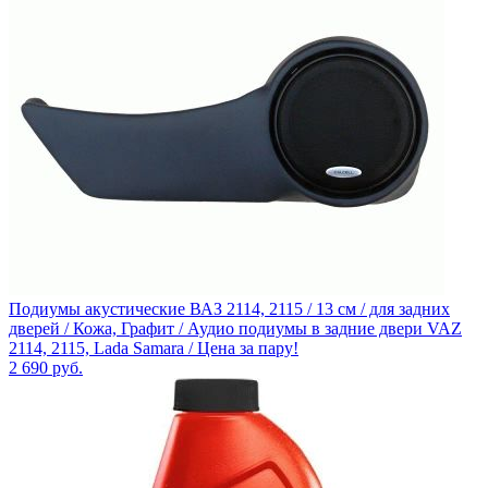
Подиумы акустические ВАЗ 2114, 2115 / 13 см / для задних
дверей / Кожа, Графит / Аудио подиумы в задние двери VAZ
2114, 2115, Lada Samara / Цена за пару!
2 690
руб.