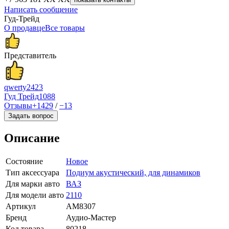
Написать сообщение
Гуд-Трейд
О продавце
Все товары
Представитель
qwerty2423
Гуд Трейд
1088
Отзывы
+1429
/
−13
Задать вопрос
Описание
Состояние
Новое
Тип аксессуара
Подиум акустический, для динамиков
Для марки авто
ВАЗ
Для модели авто
2110
Артикул
AM8307
Бренд
Аудио-Мастер
Код товара
80218