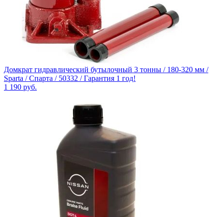
Домкрат гидравлический бутылочный 3 тонны / 180-320 мм /
Sparta / Спарта / 50332 / Гарантия 1 год!
1 190
руб.