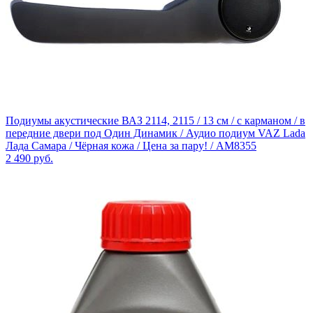
Подиумы акустические ВАЗ 2114, 2115 / 13 см / с карманом / в
передние двери под Один Динамик / Аудио подиум VAZ Lada
Лада Самара / Чёрная кожа / Цена за пару! / AM8355
2 490
руб.