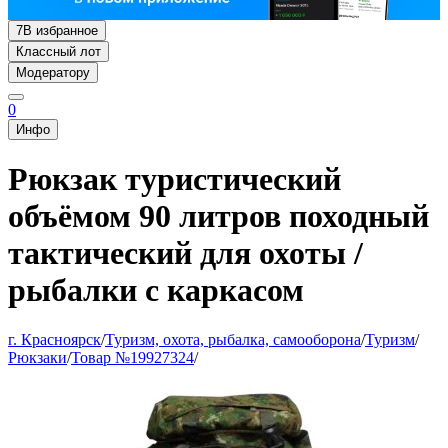
7
В избранное
Классный лот
Модератору
0
Инфо
Рюкзак туристический
объёмом 90 литров походный
тактический для охоты /
рыбалки с каркасом
г. Красноярск
/
Туризм, охота, рыбалка, самооборона
/
Туризм
/
Рюкзаки
/
Товар №19927324
/