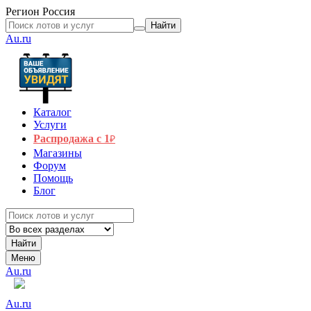
Регион
Россия
Найти
Au.ru
Каталог
Услуги
Распродажа с 1
₽
Магазины
Форум
Помощь
Блог
Найти
Меню
Au.ru
Au.ru