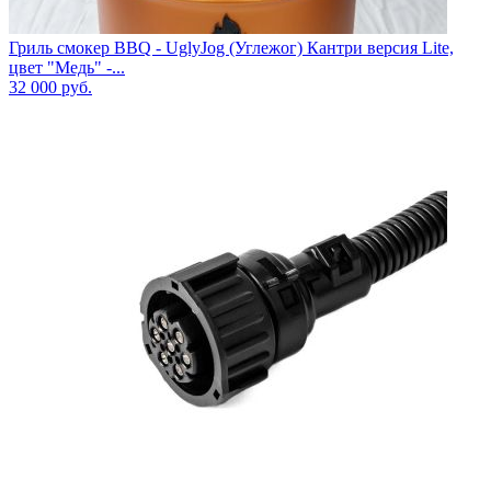
Гриль смокер BBQ - UglyJog (Углежог) Кантри версия Lite,
цвет "Медь" -...
32 000
руб.