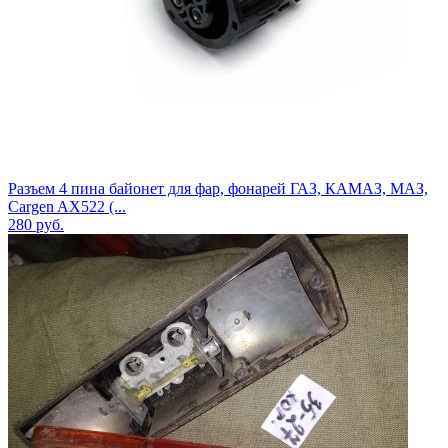
Разъем 4 пина байонет для фар, фонарей ГАЗ, КАМАЗ, МАЗ,
Cargen AX522 (...
280
руб.