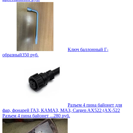
Ключ баллонный Г-
образный
350
руб.
Разъем 4 пина байонет для
фар, фонарей ГАЗ, КАМАЗ, МАЗ, Cargen AX522 (AX-522
Разъем 4 пина байонет ...
280
руб.