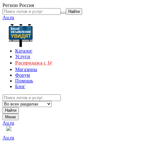
Регион
Россия
Найти
Au.ru
Каталог
Услуги
Распродажа с 1
₽
Магазины
Форум
Помощь
Блог
Найти
Меню
Au.ru
Au.ru