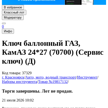
В избранное
Классный лот
Модератору
0
Инфо
Ключ баллонный ГАЗ,
КамАЗ 24*27 (70700) (Сервис
ключ) (Д)
Код товара: 37329
г. Красноярск
/
Авто, мото, водный транспорт
/
Инструмент
/
Наборы инструмента
/
Товар №19817132
/
Торги завершены. Лот не продан.
21 июля 2026 10:02