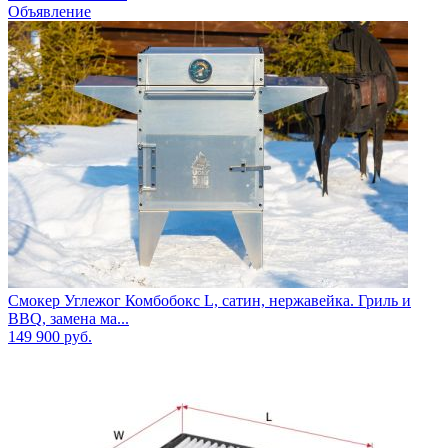
Объявление
Смокер Углежог Комбобокс L, сатин, нержавейка. Гриль и
BBQ, замена ма...
149 900
руб.