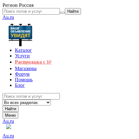
Регион
Россия
Найти
Au.ru
Каталог
Услуги
Распродажа с 1
₽
Магазины
Форум
Помощь
Блог
Найти
Меню
Au.ru
Au.ru