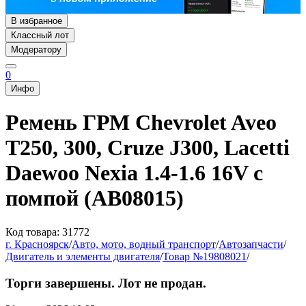
В избранное
Классный лот
Модератору
0
Инфо
Ремень ГРМ Chevrolet Aveo
T250, 300, Cruze J300, Lacetti
Daewoo Nexia 1.4-1.6 16V с
помпой (AB08015)
Код товара: 31772
г. Красноярск
/
Авто, мото, водный транспорт
/
Автозапчасти
/
Двигатель и элементы двигателя
/
Товар №19808021
/
Торги завершены. Лот не продан.