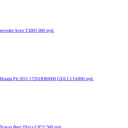
evrolet Aveo T300
5 000
руб.
 Honda Fit 2011 17201RB0000 GE6 L13A
800
руб.
 Хонда Фит Шатл GP2
1 500
руб.