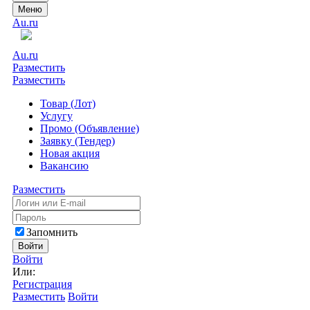
Меню
Au.ru
Au.ru
Разместить
Разместить
Товар (Лот)
Услугу
Промо (Объявление)
Заявку (Тендер)
Новая акция
Вакансию
Разместить
Запомнить
Войти
Войти
Или:
Регистрация
Разместить
Войти