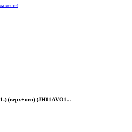
ом месте!
1-) (верх+низ) (JH01AVO1...