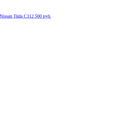
issan Tiida C11
2 500
руб.