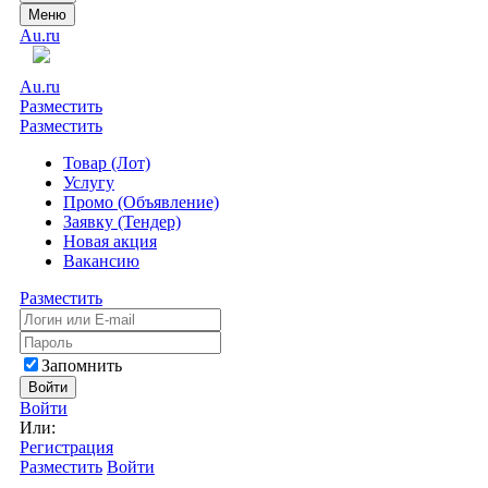
Меню
Au.ru
Au.ru
Разместить
Разместить
Товар (Лот)
Услугу
Промо (Объявление)
Заявку (Тендер)
Новая акция
Вакансию
Разместить
Запомнить
Войти
Войти
Или:
Регистрация
Разместить
Войти