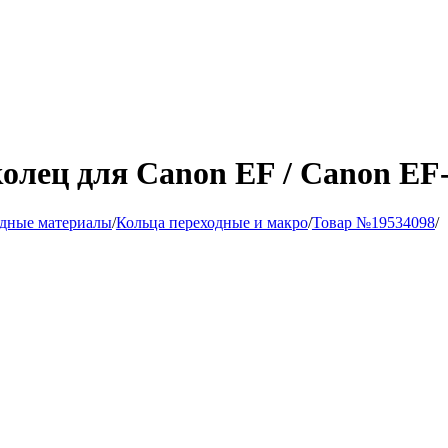
лец для Canon EF / Canon EF-
одные материалы
/
Кольца переходные и макро
/
Товар №19534098
/