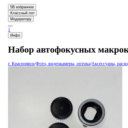
5
В избранное
Классный лот
Модератору
1
Инфо
Набор автофокусных макроко
г. Красноярск
/
Фото, видеокамеры, оптика
/
Аксессуары, расх