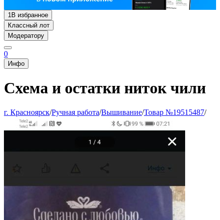
1
В избранное
Классный лот
Модератору
0
Инфо
Схема и остатки ниток чили
г. Красноярск
/
Ручная работа
/
Вышивание
/
Товар №19515487
/