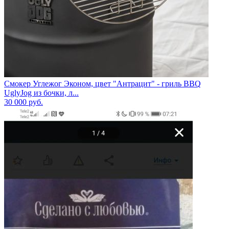
Смокер Углежог Эконом, цвет "Антрацит" - гриль BBQ
UglyJog из бочки, л...
30 000
руб.